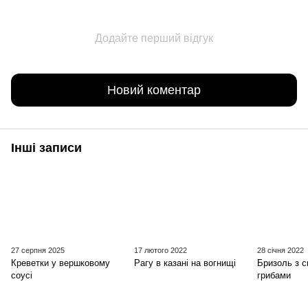
Додайте перший відгук
Новий коментар
Інші записи
27 серпня 2025
17 лютого 2022
28 січня 2022
Креветки у вершковому
Рагу в казані на вогнищі
Бризоль з с
соусі
грибами