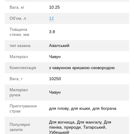
Вага, кг
10.25
Об'єм, л
12
Товщина
3.8
стінки, мм
тип казана
Азіатський
Матеріал
Чавун
Комплектація
з чавунною кришкою-сковородою
Вага, г
10250
Матеріал
Чавун
ручок
Приготування
для плову, для юшки, для бограча
страв
Для вогнища, Для мангалу, Для
Популярні
пікніка, природи, Татарський,
запити
Узбецький