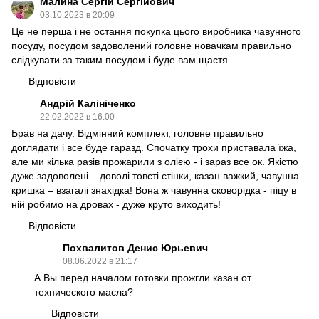
Малина Сергій Сергійович
03.10.2023 в 20:09
Це не перша і не остання покупка цього виробника чавунного
посуду, посудом задоволений головне новачкам правильно
слідкувати за таким посудом і буде вам щастя.
Відповісти
Андрій Калініченко
22.02.2022 в 16:00
Брав на дачу. Відмінний комплект, головне правильно
доглядати і все буде гаразд. Спочатку трохи приставала їжа,
але ми кілька разів прожарили з олією - і зараз все ок. Якістю
дуже задоволені – доволі товсті стінки, казан важкий, чавунна
кришка – взагалі знахідка! Вона ж чавунна сковорідка - піцу в
ній робимо на дровах - дуже круто виходить!
Відповісти
Похвалитов Денис Юрьевич
08.06.2022 в 21:17
А Вы перед началом готовки прожгли казан от
технического масла?
Відповісти