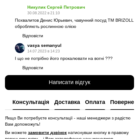
Никулик Сергей Петрович
30.08.2022 в 21:10
Похвалитов Денис Юрьевич, чавунний посуд TM BRIZOLL
обробляють рослинною олією
Відповісти
vasya semanyul
14.07.2023 в 14:23
І що не потрібно його прокалювати на вогні ???
Відповісти
Написати відгук
Консультація
Доставка
Оплата
Повернен
Якщо Ви потребуєте консультації - наші менеджери з радістю
Вам допоможуть!
Ви можете
замовити дзвінок
натиснувши кнопку в правому
верхньому кутку -
і Вам зателефонує наш менеджер.