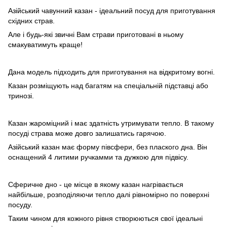
Азійський чавунний казан - ідеальний посуд для приготування
східних страв.
Але і будь-які звичні Вам страви приготовані в ньому
смакуватимуть краще!
Дана модель підходить для приготування на відкритому вогні.
Казан розміщують над багатям на спеціальній підставці або
тринозі.
Казан жароміцний і має здатність утримувати тепло. В такому
посуді страва може довго залишатись гарячою.
Азійський казан має форму півсфери, без плаского дна. Він
оснащений 4 литими ручкамми та дужкою для підвісу.
Сферичне дно - це місце в якому казан нагрівається
найбільше, розподіляючи тепло далі рівномірно по поверхні
посуду.
Таким чином для кожного рівня створюються свої ідеальні