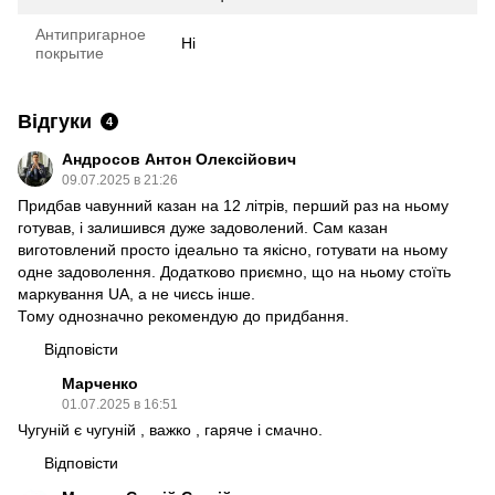
Антипригарное
Ні
покрытие
Відгуки
4
Андросов Антон Олексійович
09.07.2025 в 21:26
Придбав чавунний казан на 12 літрів, перший раз на ньому
готував, і залишився дуже задоволений. Сам казан
виготовлений просто ідеально та якісно, готувати на ньому
одне задоволення. Додатково приємно, що на ньому стоїть
маркування UA, а не чиєсь інше.
Тому однозначно рекомендую до придбання.
Відповісти
Марченко
01.07.2025 в 16:51
Чугуній є чугуній , важко , гаряче і смачно.
Відповісти