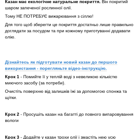
Казан має екологічне натуральне покриття.
Він покритий
шаром запеченої рослинної олії.
Тому НЕ ПОТРЕБУЄ вижарювання з сіллю!
Для того щоб зберегти це покриття достатньо лише правильно
доглядати за посудом та при кожному приготуванні додавати
олію.
Дізнайтесь як підготувати новий казан до першого
використання - порегляньте відео-інструкцію.
Крок 1
- Помийте її у теплій воді з невеликою кількістю
миючого засобу (за потреби).
Очистіть поверхню від залишків їжі за допомогою спонжа та
щітки.
Крок 2
- Просушіть казан на багатті до повного випаровування
вологи
Крок 3
- Додайте у казан трохи олії і змастіть нею усю