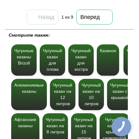
Назад
Вперед
1
из 9
Cмотрите также:
Чугунные
Чугунный
Чугунный
Казанок
Чугун
казаны
казан
казан
каз
Brizoll
для
для
дл
плова
костра
манг
Алюминиевые
Чугунный
Чугунный
Чугунный
казаны
казан на
казан на
казан с
12
10
крышкой
литров
литров
Афганские
Чугунный
Чугунный
Чугунный
казаны
казан на
казан на
казан с
8 литров
15
крышкой
б
литров
сковородой