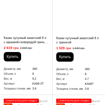
Казан чугунный азиатский 8 л
Казан чугунный азиатский 8 л
с крышкой-сковородой гриль и
с треногой
треногой
2 619 грн
1 529 грн
2 849 грн
1 649 грн
Купить
Купить
Диаметр, мм
360
Диаметр, мм
360
Объем, л
8
Объем, л
8
Вес, кг
9,2
Вес, кг
4.7
Артикул
KA08-3T
Артикул
KA08T
Толщина стенки, мм
3.8
Толщина стенки, мм
3.8
САМАЯ БОЛЬШАЯ СКИДКА
САМАЯ БОЛЬШАЯ СКИДКА