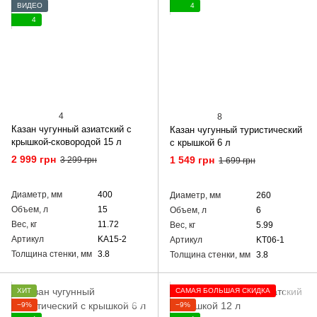
ВИДЕО
4
4
4
8
Казан чугунный азиатский с
Казан чугунный туристический
крышкой-сковородой 15 л
с крышкой 6 л
2 999 грн
1 549 грн
3 299 грн
1 699 грн
Диаметр, мм
400
Диаметр, мм
260
Объем, л
15
Объем, л
6
Вес, кг
11.72
Вес, кг
5.99
Артикул
KA15-2
Артикул
KT06-1
Толщина стенки, мм
3.8
Толщина стенки, мм
3.8
ХИТ
САМАЯ БОЛЬШАЯ СКИДКА
−9%
−9%