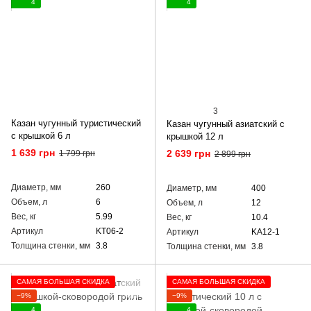
4
4
3
Казан чугунный туристический
Казан чугунный азиатский с
с крышкой 6 л
крышкой 12 л
1 639 грн
2 639 грн
1 799 грн
2 899 грн
Диаметр, мм
260
Диаметр, мм
400
Объем, л
6
Объем, л
12
Вес, кг
5.99
Вес, кг
10.4
Артикул
KT06-2
Артикул
KA12-1
Толщина стенки, мм
3.8
Толщина стенки, мм
3.8
САМАЯ БОЛЬШАЯ СКИДКА
САМАЯ БОЛЬШАЯ СКИДКА
−9%
−9%
4
4