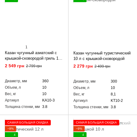
1
Казан чугунный азиатский с
Казан чугунный туристический
крышкой-сковородой гриль 10
10 л с крышкой-сковородой
л
2 549 грн
2 279 грн
2 799 грн
2 499 грн
Диаметр, мм
360
Диаметр, мм
300
Объем, л
10
Объем, л
10
Вес, кг
10
Вес, кг
8,1
Артикул
KA10-3
Артикул
KT10-2
Толщина стенки, мм
3.8
Толщина стенки, мм
3.8
САМАЯ БОЛЬШАЯ СКИДКА
САМАЯ БОЛЬШАЯ СКИДКА
−9%
−9%
4
4