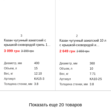
3
2
Казан чугунный азиатский с
Казан чугунный азиатский 10 л
крышкой-сковородой гриль 15
с крышкой-сковородой и
л
подставкой
3 099 грн
2 649 грн
3 399 грн
2 859 грн
Диаметр, мм
400
Диаметр, мм
360
Объем, л
15
Объем, л
10
Вес, кг
12.10
Вес, кг
7.71
Артикул
KA15-3
Артикул
KA10-2S
Толщина стенки, мм
3.8
Толщина стенки, мм
3.8
Показать еще 20 товаров