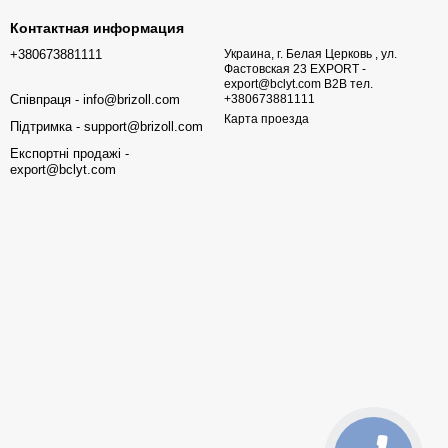
Контактная информация
+380673881111
Украина, г. Белая Церковь , ул.
Фастовская 23 EXPORT -
export@bclyt.com B2B тел.
Співпраця - info@brizoll.com
+380673881111
Карта проезда
Підтримка - support@brizoll.com
Експортні продажі -
export@bclyt.com