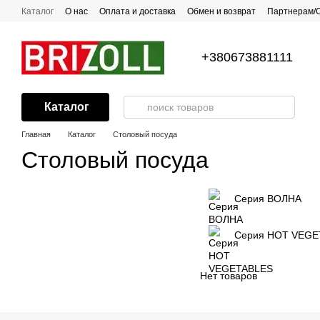
Перейти к основному контенту
Каталог
О нас
Оплата и доставка
Обмен и возврат
Партнерам/
Все о посуде с антипригарным покрытием
Рецепты
Контакты
Г
+380673881111
Каталог
Главная
Каталог
Столовый посуда
Столовый посуда
Серия ВОЛНА
Серия HOT VEGE
Нет товаров