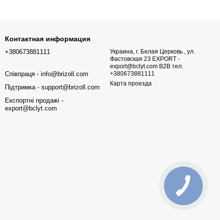
Контактная информация
+380673881111
Украина, г. Белая Церковь , ул.
Фастовская 23 EXPORT -
export@bclyt.com B2B тел.
Співпраця - info@brizoll.com
+380673881111
Карта проезда
Підтримка - support@brizoll.com
Експортні продажі -
export@bclyt.com