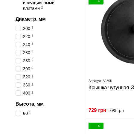
4
индукционными
2
плитами
Диаметр, мм
1
200
1
220
1
240
2
260
2
280
2
300
1
320
Артикул: A280K
1
360
Крышка чугунная Ø
1
400
Высота, мм
729 грн
799 грн
1
60
4