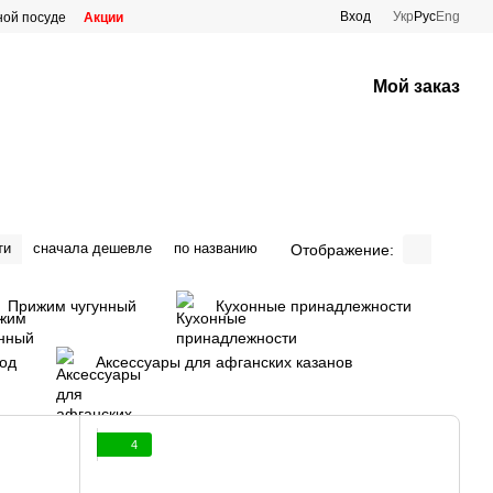
Вход
Укр
Рус
Eng
ной посуде
Акции
Мой заказ
ти
сначала дешевле
по названию
Отображение:
Прижим чугунный
Кухонные принадлежности
род
Аксессуары для афганских казанов
4