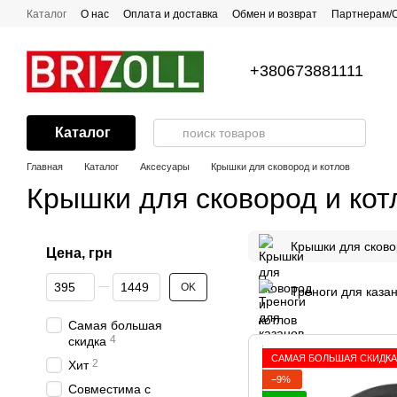
Перейти к основному контенту
Каталог
О нас
Оплата и доставка
Обмен и возврат
Партнерам/
Все о посуде с антипригарным покрытием
Рецепты
Контакты
Г
+380673881111
Каталог
Главная
Каталог
Аксесуары
Крышки для сковород и котлов
Крышки для сковород и кот
Крышки для сково
Цена, грн
От Цена, грн
До Цена, грн
OK
Треноги для каза
Самая большая
4
скидка
САМАЯ БОЛЬШАЯ СКИДКА
2
Хит
−9%
Совместима с