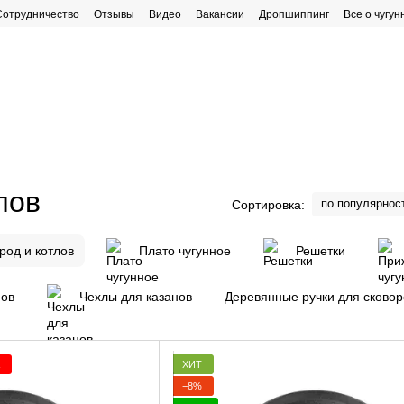
Сотрудничество
Отзывы
Видео
Вакансии
Дропшиппинг
Все о чугун
рафик работы
лов
по популярнос
Сортировка:
род и котлов
Плато чугунное
Решетки
нов
Чехлы для казанов
Деревянные ручки для сково
ХИТ
−8%