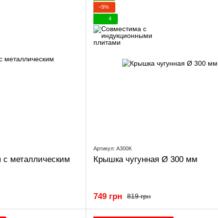
−9%
4
Артикул: A300K
я с металлическим
Крышка чугунная Ø 300 мм
749 грн
819 грн