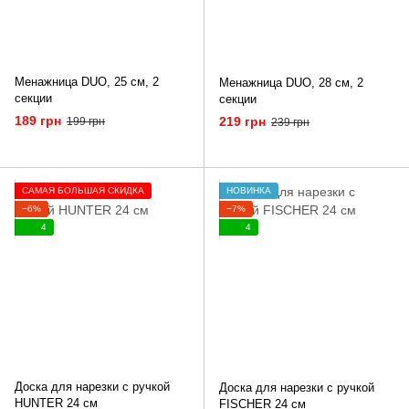
Менажница DUO, 25 см, 2
Менажница DUO, 28 см, 2
секции
секции
189 грн
219 грн
199 грн
239 грн
САМАЯ БОЛЬШАЯ СКИДКА
НОВИНКА
−6%
−7%
4
4
Доска для нарезки c ручкой
Доска для нарезки c ручкой
HUNTER 24 см
FISCHER 24 см