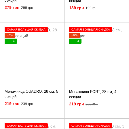
секций
секций
279 грн
189 грн
299 грн
199 грн
САМАЯ БОЛЬШАЯ СКИДКА
САМАЯ БОЛЬШАЯ СКИДКА
−8%
−8%
4
4
Менажница QUADRO, 28 см, 5
Менажница FORT, 28 см, 4
секций
секции
219 грн
219 грн
239 грн
239 грн
САМАЯ БОЛЬШАЯ СКИДКА
САМАЯ БОЛЬШАЯ СКИДКА