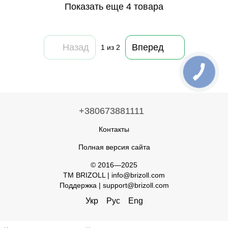
Показать еще 4 товара
Назад
Вперед
1
из 2
+380673881111
Контакты
Полная версия сайта
© 2016—2025
TM BRIZOLL | info@brizoll.com
Поддержка | support@brizoll.com
Укр
Рус
Eng