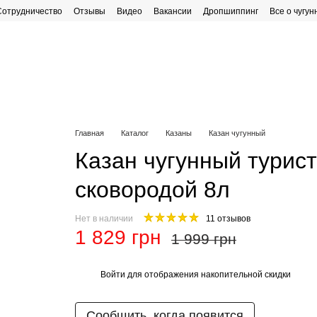
Сотрудничество
Отзывы
Видео
Вакансии
Дропшиппинг
Все о чугун
рафик работы
Главная
Каталог
Казаны
Казан чугунный
Казан чугунный турис
сковородой 8л
Нет в наличии
11 отзывов
1 829 грн
1 999 грн
Войти
для отображения накопительной скидки
%
Сообщить, когда появится