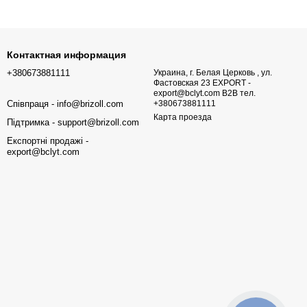
Контактная информация
+380673881111
Украина, г. Белая Церковь , ул.
Фастовская 23 EXPORT -
export@bclyt.com B2B тел.
Співпраця - info@brizoll.com
+380673881111
Карта проезда
Підтримка - support@brizoll.com
Експортні продажі -
export@bclyt.com