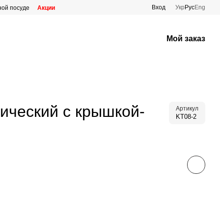
Вход
Укр
Рус
Eng
ной посуде
Акции
Мой заказ
тический с крышкой-
Артикул
KT08-2