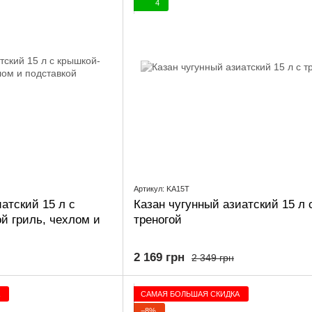
4
Артикул: KA15T
атский 15 л с
Казан чугунный азиатский 15 л 
й гриль, чехлом и
треногой
2 169 грн
2 349 грн
САМАЯ БОЛЬШАЯ СКИДКА
−8%