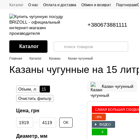
Перейти к основному контенту
Каталог
О нас
Оплата и доставка
Обмен и возврат
Партнерам/
Все о посуде с антипригарным покрытием
Рецепты
Контакты
Г
+380673881111
Каталог
Главная
Каталог
Казаны
Казан чугунный
Казаны чугунные на 15 лит
Казан чугунный
Объем, л:
15
Очистить фильтр
САМАЯ БОЛЬШАЯ СКИДКА
Цена, грн
−9%
От Цена, грн
До Цена, грн
OK
ВИДЕО
4
Диаметр, мм