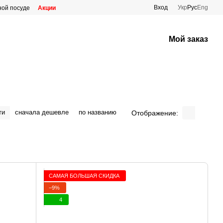
Вход
Укр
Рус
Eng
ной посуде
Акции
Мой заказ
ти
сначала дешевле
по названию
Отображение:
САМАЯ БОЛЬШАЯ СКИДКА
−9%
4