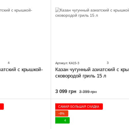
4
3
Артикул: KA15-3
иатский с крышкой-
Казан чугунный азиатский с кр
сковородой гриль 15 л
3 099 грн
3 399 грн
САМАЯ БОЛЬШАЯ СКИДКА
−8%
4