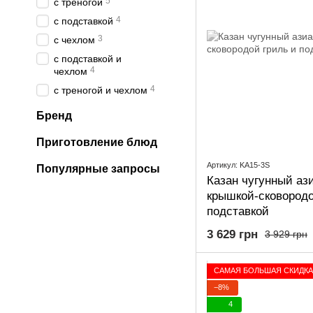
5
с треногой
4
с подставкой
3
с чехлом
с подставкой и
4
чехлом
4
с треногой и чехлом
Бренд
Приготовление блюд
Артикул: KA15-3S
Популярные запросы
Казан чугунный ази
крышкой-сковородо
подставкой
3 629 грн
3 929 грн
САМАЯ БОЛЬШАЯ СКИДКА
−8%
4