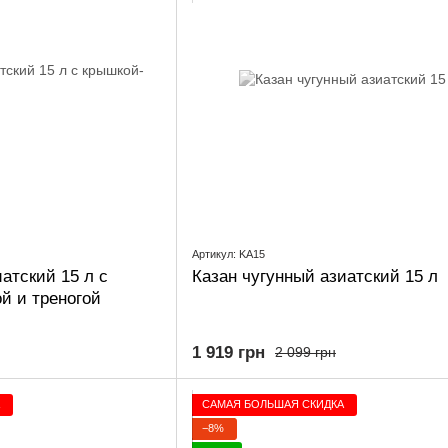
Артикул: KA15
атский 15 л с
Казан чугунный азиатский 15 л
й и треногой
1 919 грн
2 099 грн
САМАЯ БОЛЬШАЯ СКИДКА
−8%