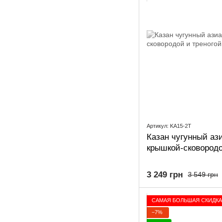
Артикул: KA15-2T
Казан чугунный ази
крышкой-сковородо
3 249 грн
3 549 грн
САМАЯ БОЛЬШАЯ СКИДКА
−7%