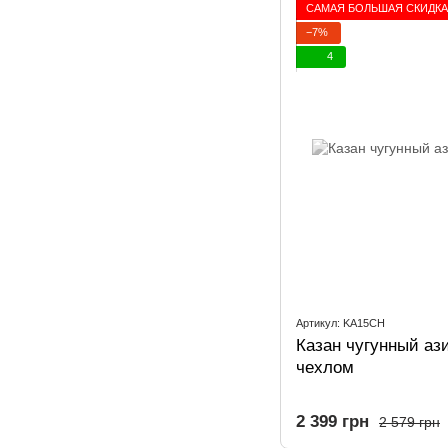
САМАЯ БОЛЬШАЯ СКИДКА
−7%
4
Артикул: KA15CH
Казан чугунный ази
чехлом
2 399 грн
2 579 грн