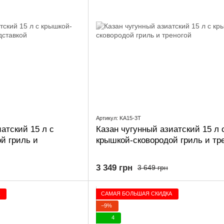
Артикул: KA15-3T
атский 15 л с
Казан чугунный азиатский 15 л 
й гриль и
крышкой-сковородой гриль и тр
3 349 грн
3 649 грн
САМАЯ БОЛЬШАЯ СКИДКА
−9%
4