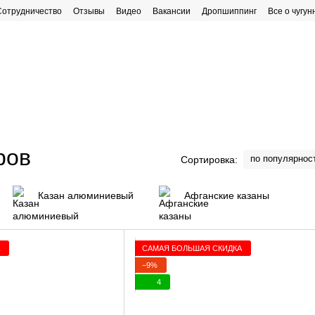
Сотрудничество
Отзывы
Видео
Вакансии
Дропшиппинг
Все о чугун
рафик работы
ров
по популярнос
Сортировка:
Казан алюминиевый
Афганские казаны
САМАЯ БОЛЬШАЯ СКИДКА
−9%
4