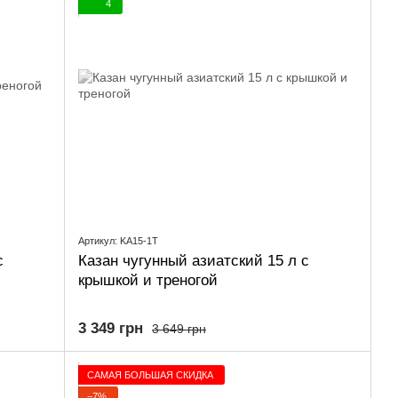
4
Артикул: KA15-1T
с
Казан чугунный азиатский 15 л с
крышкой и треногой
3 349 грн
3 649 грн
САМАЯ БОЛЬШАЯ СКИДКА
−7%