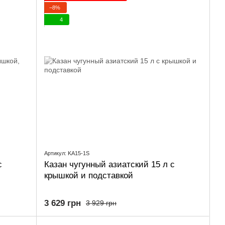
−8%
4
Артикул: KA15-1S
с
Казан чугунный азиатский 15 л с
крышкой и подставкой
3 629 грн
3 929 грн