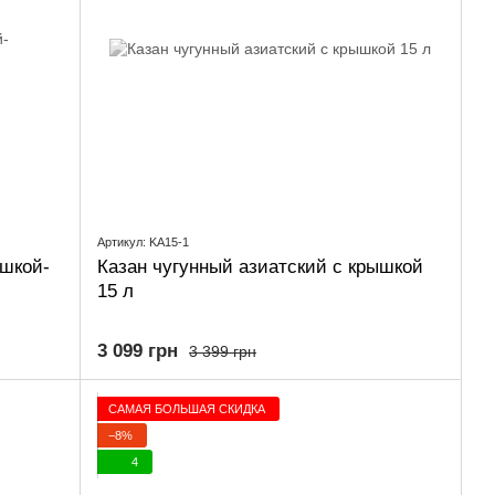
Артикул: KA15-1
ышкой-
Казан чугунный азиатский с крышкой
15 л
3 099 грн
3 399 грн
САМАЯ БОЛЬШАЯ СКИДКА
−8%
4