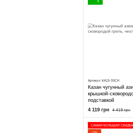
4
Артикул: KA15-3SCH
Казан чугунный ази
крышкой-сковородо
подставкой
4 119 грн
4 419 грн
САМАЯ БОЛЬШАЯ СКИДКА
−7%