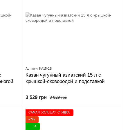
Артикул: KA15-2S
с
Казан чугунный азиатский 15 л с
еногой
крышкой-сковородой и подставкой
3 529 грн
3 829 грн
САМАЯ БОЛЬШАЯ СКИДКА
−7%
4