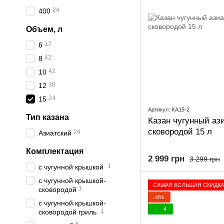
24
400
Объем, л
17
6
42
8
42
10
36
12
24
15
Артикул: KA15-2
Тип казана
Казан чугунный аз
сковородой 15 л
24
Азиатский
Комплектация
2 999 грн
3 299 грн
1
с чугунной крышкой
с чугунной крышкой-
САМАЯ БОЛЬШАЯ СКИДКА
1
сковородой
−8%
с чугунной крышкой-
4
1
сковородой гриль