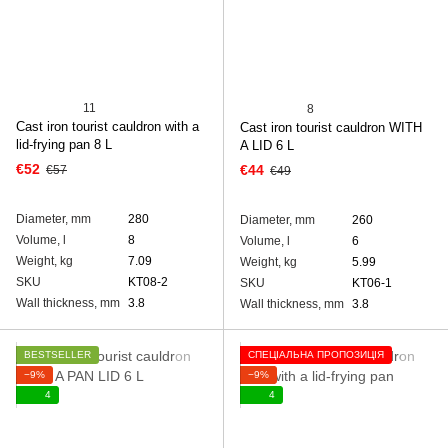
11
8
Cast iron tourist cauldron with а
Cast iron tourist cauldron WITH
lid-frying pan 8 L
A LID 6 L
€52
€44
€57
€49
Diameter, mm
280
Diameter, mm
260
Volume, l
8
Volume, l
6
Weight, kg
7.09
Weight, kg
5.99
SKU
KT08-2
SKU
KT06-1
Wall thickness, mm
3.8
Wall thickness, mm
3.8
BESTSELLER
СПЕЦІАЛЬНА ПРОПОЗИЦІЯ
−9%
−9%
4
4