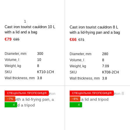
1
Cast iron tourist cauldron 10 L
Cast iron tourist cauldron 8 L
with a lid and a bag
with а lid-frying pan and a bag
€79
€66
€85
€71
Diameter, mm
300
Diameter, mm
280
Volume, l
10
Volume, l
8
Weight, kg
8
Weight, kg
7.09
SKU
KT10-1CH
SKU
KT08-2CH
Wall thickness, mm
3.8
Wall thickness, mm
3.8
СПЕЦІАЛЬНА ПРОПОЗИЦІЯ
СПЕЦІАЛЬНА ПРОПОЗИЦІЯ
−7%
−8%
4
4