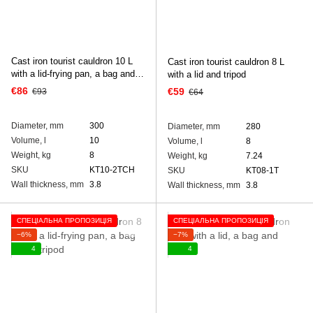
Cast iron tourist cauldron 10 L
Cast iron tourist cauldron 8 L
with a lid-frying pan, a bag and a
with a lid and tripod
tripod
€86
€59
€93
€64
Diameter, mm
300
Diameter, mm
280
Volume, l
10
Volume, l
8
Weight, kg
8
Weight, kg
7.24
SKU
KT10-2TCH
SKU
KT08-1T
Wall thickness, mm
3.8
Wall thickness, mm
3.8
СПЕЦІАЛЬНА ПРОПОЗИЦІЯ
СПЕЦІАЛЬНА ПРОПОЗИЦІЯ
−6%
−7%
4
4