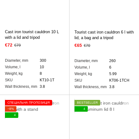
Cast iron tourist cauldron 10 L
Tourist cast iron cauldron 6 l with
with a lid and tripod
lid, a bag and a tripod
€72
€65
€79
€70
Diameter, mm
300
Diameter, mm
260
Volume, l
10
Volume, l
6
Weight, kg
8
Weight, kg
5.99
SKU
KT10-1T
SKU
KT06-1TCH
Wall thickness, mm
3.8
Wall thickness, mm
3.8
СПЕЦІАЛЬНА ПРОПОЗИЦІЯ
BESTSELLER
−8%
4
4