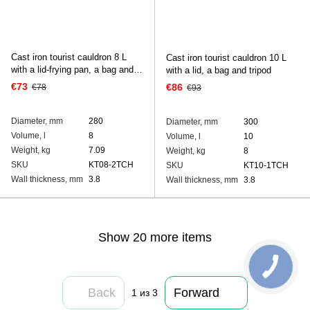
Cast iron tourist cauldron 8 L
Cast iron tourist cauldron 10 L
with а lid-frying pan, a bag and a
with a lid, a bag and tripod
tripod
€73
€86
€78
€93
Diameter, mm
280
Diameter, mm
300
Volume, l
8
Volume, l
10
Weight, kg
7.09
Weight, kg
8
SKU
KT08-2TCH
SKU
KT10-1TCH
Wall thickness, mm
3.8
Wall thickness, mm
3.8
Show 20 more items
Back
Forward
1
из 3