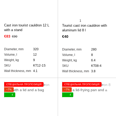
1
Cast iron tourist cauldron 12 L
Tourist cast iron cauldron with
with a stand
aluminum lid 8 l
€83
€40
€90
Diameter, mm
320
Diameter, mm
280
Volume, l
12
Volume, l
8
Weight, kg
9
Weight, kg
6.4
SKU
KT12-1S
SKU
KT08-4
Wall thickness, mm
4.1
Wall thickness, mm
3.8
СПЕЦІАЛЬНА ПРОПОЗИЦІЯ
СПЕЦІАЛЬНА ПРОПОЗИЦІЯ
−7%
−7%
4
4