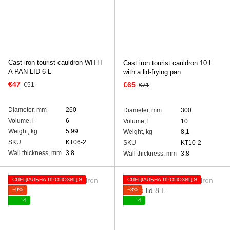
Cast iron tourist cauldron WITH
Cast iron tourist cauldron 10 L
A PAN LID 6 L
with a lid-frying pan
€47
€65
€51
€71
Diameter, mm
260
Diameter, mm
300
Volume, l
6
Volume, l
10
Weight, kg
5.99
Weight, kg
8,1
SKU
KT06-2
SKU
KT10-2
Wall thickness, mm
3.8
Wall thickness, mm
3.8
СПЕЦІАЛЬНА ПРОПОЗИЦІЯ
СПЕЦІАЛЬНА ПРОПОЗИЦІЯ
−9%
−8%
4
4