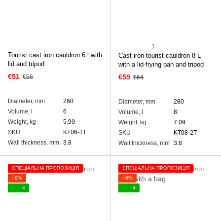
1
Tourist cast iron cauldron 6 l with
Cast iron tourist cauldron 8 L
lid and tripod
with а lid-frying pan and tripod
€51
€59
€56
€64
Diameter, mm
260
Diameter, mm
280
Volume, l
6
Volume, l
8
Weight, kg
5.99
Weight, kg
7.09
SKU
KT06-1T
SKU
KT08-2T
Wall thickness, mm
3.8
Wall thickness, mm
3.8
СПЕЦІАЛЬНА ПРОПОЗИЦІЯ
СПЕЦІАЛЬНА ПРОПОЗИЦІЯ
−9%
−8%
4
4