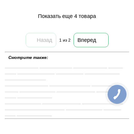
Показать еще 4 товара
Назад
Вперед
1
из 2
Cмотрите также:
Чугунные казаны
Казан для плова
Казан для костра
Казаны
Brizoll
Казан для мангала
Казан для ухи
Азиатский казан с
крышкой сковородой
Алюминиевые казаны
Казаны на 12 литров
Казаны на 10
литров
Казаны с крышкой
Казаны на 6 литров
Казаны на 4
литра
Азиатские казаны
Афганские казаны
Казаны на 8 литров
Казаны на 15 литров
Казаны с крышкой сковородой
Казан для бограча
Большой
казан
Казан для похода