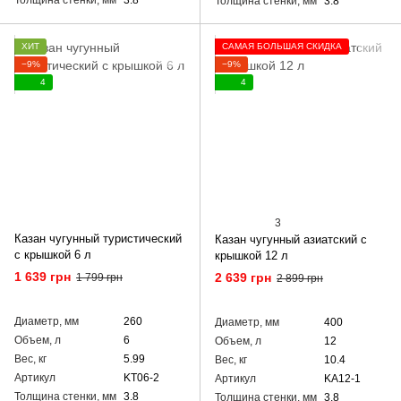
Толщина стенки, мм
3.8
ХИТ
САМАЯ БОЛЬШАЯ СКИДКА
−9%
−9%
4
4
3
Казан чугунный туристический
Казан чугунный азиатский с
с крышкой 6 л
крышкой 12 л
1 639 грн
2 639 грн
1 799 грн
2 899 грн
Диаметр, мм
260
Диаметр, мм
400
Объем, л
6
Объем, л
12
Вес, кг
5.99
Вес, кг
10.4
Артикул
KT06-2
Артикул
KA12-1
Толщина стенки, мм
3.8
Толщина стенки, мм
3.8