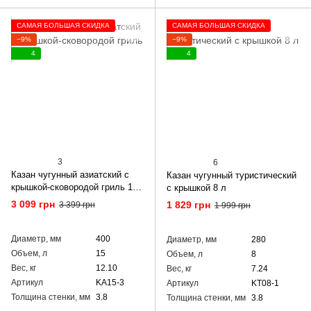
САМАЯ БОЛЬШАЯ СКИДКА
САМАЯ БОЛЬШАЯ СКИДКА
−9%
−9%
4
4
3
6
Казан чугунный азиатский с
Казан чугунный туристический
крышкой-сковородой гриль 15
с крышкой 8 л
л
3 099 грн
1 829 грн
3 399 грн
1 999 грн
Диаметр, мм
400
Диаметр, мм
280
Объем, л
15
Объем, л
8
Вес, кг
12.10
Вес, кг
7.24
Артикул
KA15-3
Артикул
KT08-1
Толщина стенки, мм
3.8
Толщина стенки, мм
3.8