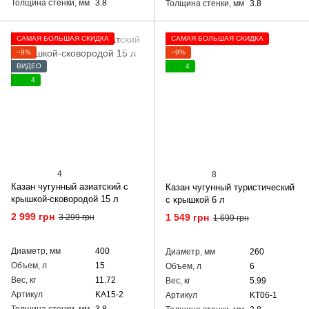
Толщина стенки, мм
3.8
Толщина стенки, мм
3.8
САМАЯ БОЛЬШАЯ СКИДКА
САМАЯ БОЛЬШАЯ СКИДКА
−9%
−9%
ВИДЕО
4
4
4
8
Казан чугунный азиатский с
Казан чугунный туристический
крышкой-сковородой 15 л
с крышкой 6 л
2 999 грн
1 549 грн
3 299 грн
1 699 грн
Диаметр, мм
400
Диаметр, мм
260
Объем, л
15
Объем, л
6
Вес, кг
11.72
Вес, кг
5.99
Артикул
KA15-2
Артикул
KT06-1
Толщина стенки, мм
3.8