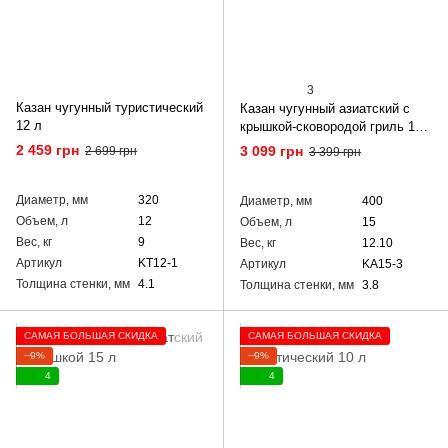
3
Казан чугунный туристический
Казан чугунный азиатский с
12 л
крышкой-сковородой гриль 15
л
2 459 грн
3 099 грн
2 699 грн
3 399 грн
Диаметр, мм
320
Диаметр, мм
400
Объем, л
12
Объем, л
15
Вес, кг
9
Вес, кг
12.10
Артикул
KT12-1
Артикул
KA15-3
Толщина стенки, мм
4.1
Толщина стенки, мм
3.8
САМАЯ БОЛЬШАЯ СКИДКА
САМАЯ БОЛЬШАЯ СКИДКА
−9%
−9%
4
4