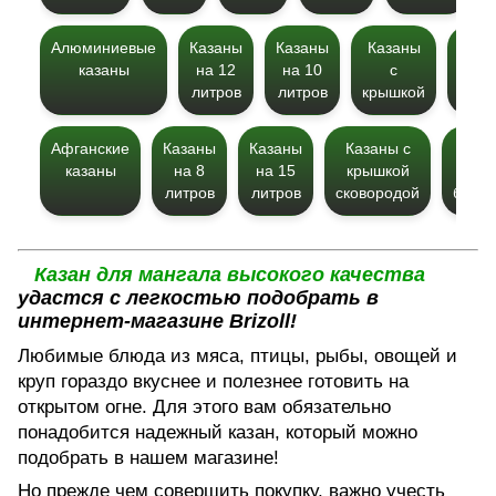
Алюминиевые
Казаны
Казаны
Казаны
Каза
казаны
на 12
на 10
с
на 
литров
литров
крышкой
литр
Афганские
Казаны
Казаны
Казаны с
Каза
казаны
на 8
на 15
крышкой
для
литров
литров
сковородой
богра
Казан для мангала высокого качества
удастся с легкостью подобрать в
интернет-магазине Brizoll!
Любимые блюда из мяса, птицы, рыбы, овощей и
круп гораздо вкуснее и полезнее готовить на
открытом огне. Для этого вам обязательно
понадобится надежный казан, который можно
подобрать в нашем магазине!
Но прежде чем совершить покупку, важно учесть