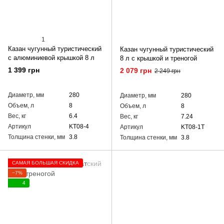
1
Казан чугунный туристический
Казан чугунный туристический
с алюминиевой крышкой 8 л
8 л с крышкой и треногой
1 399 грн
2 079 грн
2 249 грн
Диаметр, мм
280
Диаметр, мм
280
Объем, л
8
Объем, л
8
Вес, кг
6.4
Вес, кг
7.24
Артикул
KT08-4
Артикул
KT08-1T
Толщина стенки, мм
3.8
Толщина стенки, мм
3.8
САМАЯ БОЛЬШАЯ СКИДКА
−7%
4