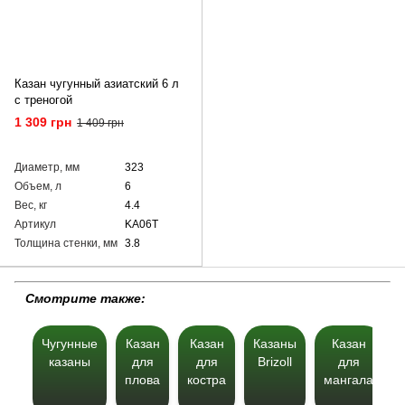
Казан чугунный азиатский 6 л
с треногой
1 309 грн
1 409 грн
Диаметр, мм
323
Объем, л
6
Вес, кг
4.4
Артикул
KA06T
Толщина стенки, мм
3.8
Cмотрите также:
Чугунные
Казан
Казан
Казаны
Казан
казаны
для
для
Brizoll
для
плова
костра
мангала