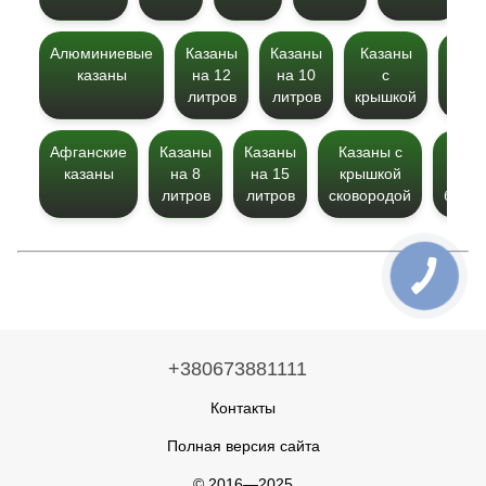
Алюминиевые
Казаны
Казаны
Казаны
Каза
казаны
на 12
на 10
с
на 
литров
литров
крышкой
литр
Афганские
Казаны
Казаны
Казаны с
Каза
казаны
на 8
на 15
крышкой
для
литров
литров
сковородой
богра
+380673881111
Контакты
Полная версия сайта
© 2016—2025