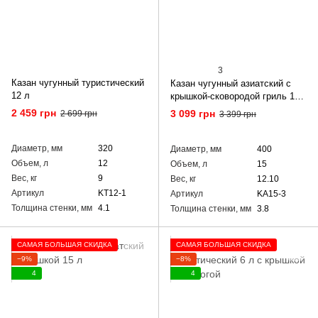
3
Казан чугунный туристический
Казан чугунный азиатский с
12 л
крышкой-сковородой гриль 15
л
2 459 грн
3 099 грн
2 699 грн
3 399 грн
Диаметр, мм
320
Диаметр, мм
400
Объем, л
12
Объем, л
15
Вес, кг
9
Вес, кг
12.10
Артикул
KT12-1
Артикул
KA15-3
Толщина стенки, мм
4.1
Толщина стенки, мм
3.8
САМАЯ БОЛЬШАЯ СКИДКА
САМАЯ БОЛЬШАЯ СКИДКА
−9%
−8%
4
4