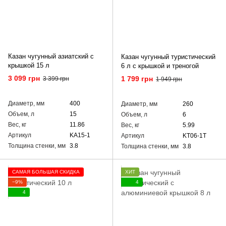
Казан чугунный азиатский с
Казан чугунный туристический
крышкой 15 л
6 л с крышкой и треногой
3 099 грн
1 799 грн
3 399 грн
1 949 грн
Диаметр, мм
400
Диаметр, мм
260
Объем, л
15
Объем, л
6
Вес, кг
11.86
Вес, кг
5.99
Артикул
KA15-1
Артикул
KT06-1T
Толщина стенки, мм
3.8
Толщина стенки, мм
3.8
САМАЯ БОЛЬШАЯ СКИДКА
ХИТ
−9%
4
4