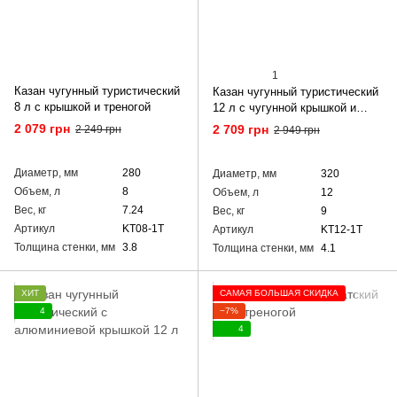
1
Казан чугунный туристический
Казан чугунный туристический
8 л с крышкой и треногой
12 л с чугунной крышкой и
треногой
2 079 грн
2 709 грн
2 249 грн
2 949 грн
Диаметр, мм
280
Диаметр, мм
320
Объем, л
8
Объем, л
12
Вес, кг
7.24
Вес, кг
9
Артикул
KT08-1T
Артикул
KT12-1T
Толщина стенки, мм
3.8
Толщина стенки, мм
4.1
ХИТ
САМАЯ БОЛЬШАЯ СКИДКА
4
−7%
4