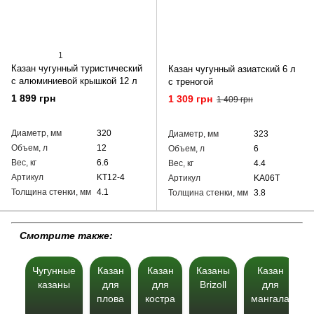
1
Казан чугунный туристический
Казан чугунный азиатский 6 л
c алюминиевой крышкой 12 л
с треногой
1 899 грн
1 309 грн
1 409 грн
Диаметр, мм
320
Диаметр, мм
323
Объем, л
12
Объем, л
6
Вес, кг
6.6
Вес, кг
4.4
Артикул
KT12-4
Артикул
KA06T
Толщина стенки, мм
4.1
Толщина стенки, мм
3.8
Cмотрите также:
Чугунные
Казан
Казан
Казаны
Казан
казаны
для
для
Brizoll
для
плова
костра
мангала