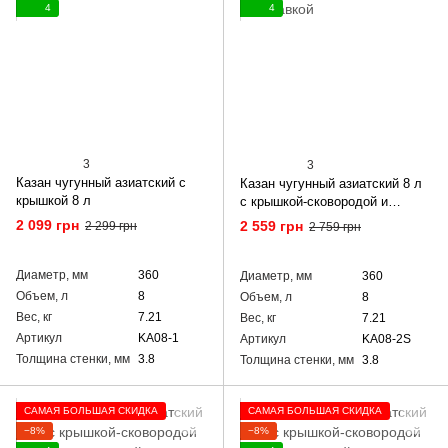
4
4
3
3
Казан чугунный азиатский с
Казан чугунный азиатский 8 л
крышкой 8 л
с крышкой-сковородой и
подставкой
2 099 грн
2 559 грн
2 299 грн
2 759 грн
Диаметр, мм
360
Диаметр, мм
360
Объем, л
8
Объем, л
8
Вес, кг
7.21
Вес, кг
7.21
Артикул
KA08-1
Артикул
KA08-2S
Толщина стенки, мм
3.8
Толщина стенки, мм
3.8
САМАЯ БОЛЬШАЯ СКИДКА
САМАЯ БОЛЬШАЯ СКИДКА
−8%
−8%