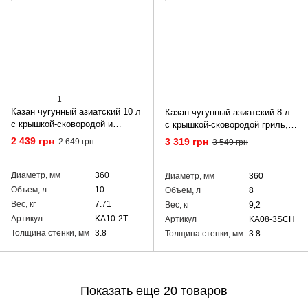
1
Казан чугунный азиатский 10 л
Казан чугунный азиатский 8 л
с крышкой-сковородой и
с крышкой-сковородой гриль,
треногой
подставкой и чехлом
2 439 грн
3 319 грн
2 649 грн
3 549 грн
Диаметр, мм
360
Диаметр, мм
360
Объем, л
10
Объем, л
8
Вес, кг
7.71
Вес, кг
9,2
Артикул
KA10-2T
Артикул
KA08-3SCH
Толщина стенки, мм
3.8
Толщина стенки, мм
3.8
Показать еще 20 товаров