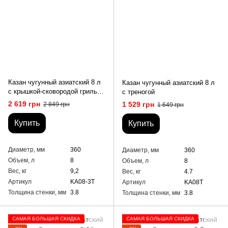
Казан чугунный азиатский 8 л
Казан чугунный азиатский 8 л
с крышкой-сковородой гриль и
с треногой
треногой
2 619 грн
1 529 грн
2 849 грн
1 649 грн
Купить
Купить
Диаметр, мм
360
Диаметр, мм
360
Объем, л
8
Объем, л
8
Вес, кг
9,2
Вес, кг
4.7
Артикул
KA08-3T
Артикул
KA08T
Толщина стенки, мм
3.8
Толщина стенки, мм
3.8
САМАЯ БОЛЬШАЯ СКИДКА
САМАЯ БОЛЬШАЯ СКИДКА