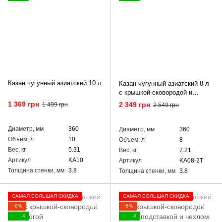
Казан чугунный азиатский 10 л
Казан чугунный азиатский 8 л
с крышкой-сковородой и
треногой
1 369 грн
2 349 грн
1 499 грн
2 549 грн
Диаметр, мм
360
Диаметр, мм
360
Объем, л
10
Объем, л
8
Вес, кг
5.31
Вес, кг
7.21
Артикул
KA10
Артикул
KA08-2T
Толщина стенки, мм
3.8
Толщина стенки, мм
3.8
САМАЯ БОЛЬШАЯ СКИДКА
САМАЯ БОЛЬШАЯ СКИДКА
−8%
−6%
4
4