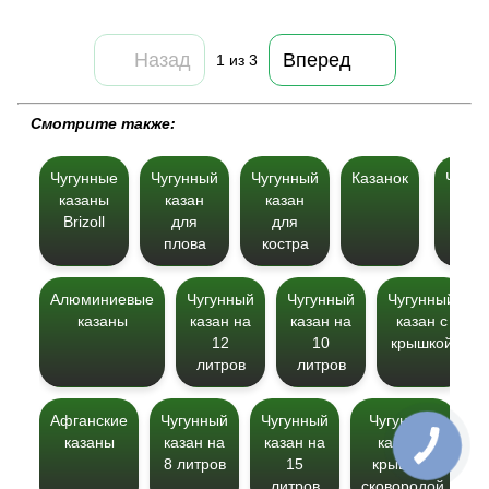
Назад
Вперед
1
из 3
Cмотрите также:
Чугунные
Чугунный
Чугунный
Казанок
Чугун
казаны
казан
казан
каз
Brizoll
для
для
дл
плова
костра
манг
Алюминиевые
Чугунный
Чугунный
Чугунный
казаны
казан на
казан на
казан с
12
10
крышкой
литров
литров
Афганские
Чугунный
Чугунный
Чугунный
казаны
казан на
казан на
казан с
8 литров
15
крышкой
б
литров
сковородой