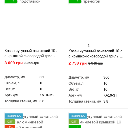
4
4
1
Казан чугунный азиатский 10 л
Казан чугунный азиатский 10 л
с крышкой-сковородой гриль и
с крышкой-сковородой гриль и
подставкой
треногой
3 009 грн
2 799 грн
3 259 грн
3 049 грн
Диаметр, мм
360
Диаметр, мм
360
Объем, л
10
Объем, л
10
Вес, кг
10
Вес, кг
10
Артикул
KA10-3S
Артикул
KA10-3T
Толщина стенки, мм
3.8
Толщина стенки, мм
3.8
НОВИНКА
НОВИНКА
ХИТ
ХИТ
−9%
4