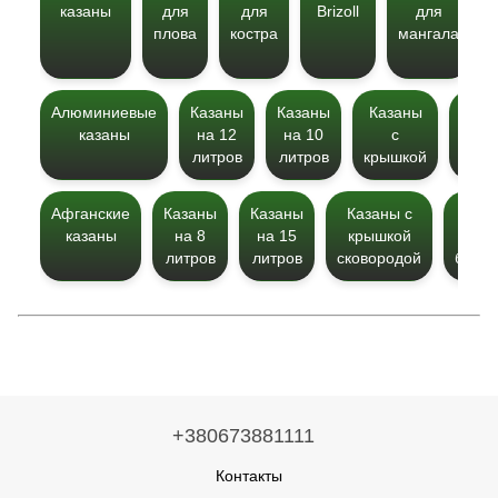
казаны
для
для
Brizoll
для
плова
костра
мангала
Алюминиевые
Казаны
Казаны
Казаны
Каза
казаны
на 12
на 10
с
на 
литров
литров
крышкой
литр
Афганские
Казаны
Казаны
Казаны с
Каза
казаны
на 8
на 15
крышкой
для
литров
литров
сковородой
богра
+380673881111
Контакты