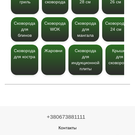
гриль
сковорода
28 см
26 см
Сковорода
Сковорода
Сковорода
Сковорода
для
WOK
для
24 см
блинов
мангала
Сковорода
Жаровни
Сковорода
Крышки
для костра
для
для
индукционной
сковородок
плиты
+380673881111
Контакты