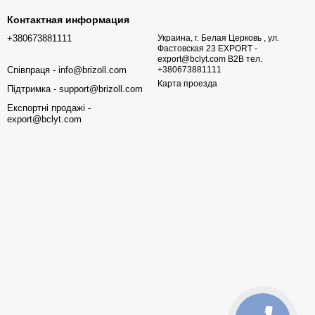
Контактная информация
+380673881111
Украина, г. Белая Церковь , ул.
Фастовская 23 EXPORT -
export@bclyt.com B2B тел.
Співпраця - info@brizoll.com
+380673881111
Карта проезда
Підтримка - support@brizoll.com
Експортні продажі -
export@bclyt.com