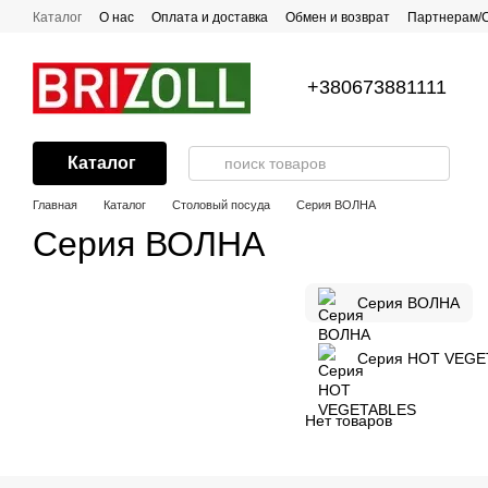
Перейти к основному контенту
Каталог
О нас
Оплата и доставка
Обмен и возврат
Партнерам/
Все о посуде с антипригарным покрытием
Рецепты
Контакты
Г
+380673881111
Каталог
Главная
Каталог
Столовый посуда
Серия ВОЛНА
Серия ВОЛНА
Серия ВОЛНА
Серия HOT VEGE
Нет товаров