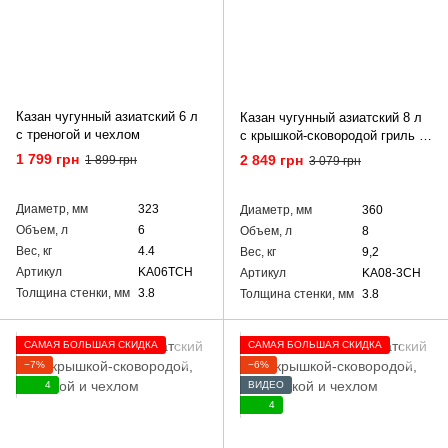
Казан чугунный азиатский 6 л
Казан чугунный азиатский 8 л
с треногой и чехлом
с крышкой-сковородой гриль и
чехлом
1 799 грн
2 849 грн
1 899 грн
3 079 грн
Диаметр, мм
323
Диаметр, мм
360
Объем, л
6
Объем, л
8
Вес, кг
4.4
Вес, кг
9,2
Артикул
KA06TCH
Артикул
KA08-3CH
Толщина стенки, мм
3.8
Толщина стенки, мм
3.8
САМАЯ БОЛЬШАЯ СКИДКА
САМАЯ БОЛЬШАЯ СКИДКА
−7%
−6%
4
ВИДЕО
4