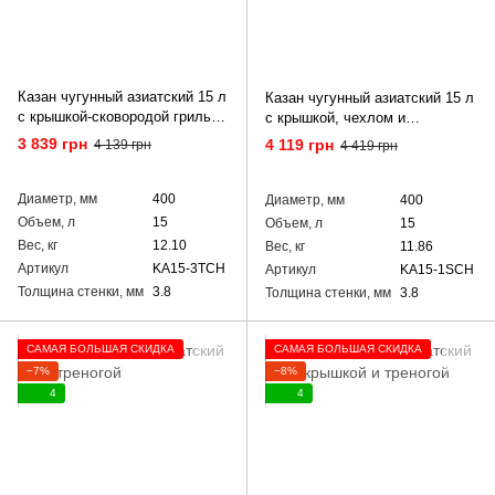
Казан чугунный азиатский 15 л
Казан чугунный азиатский 15 л
с крышкой-сковородой гриль,
с крышкой, чехлом и
чехлом и треногой
подставкой
3 839 грн
4 119 грн
4 139 грн
4 419 грн
Диаметр, мм
400
Диаметр, мм
400
Объем, л
15
Объем, л
15
Вес, кг
12.10
Вес, кг
11.86
Артикул
KA15-3TCH
Артикул
KA15-1SCH
Толщина стенки, мм
3.8
Толщина стенки, мм
3.8
САМАЯ БОЛЬШАЯ СКИДКА
САМАЯ БОЛЬШАЯ СКИДКА
−7%
−8%
4
4