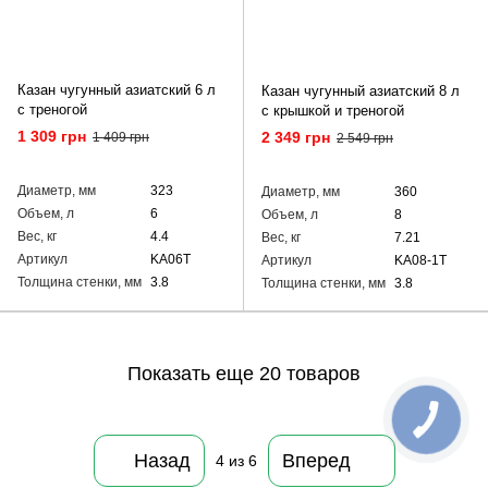
Казан чугунный азиатский 6 л
Казан чугунный азиатский 8 л
с треногой
с крышкой и треногой
1 309 грн
2 349 грн
1 409 грн
2 549 грн
Диаметр, мм
323
Диаметр, мм
360
Объем, л
6
Объем, л
8
Вес, кг
4.4
Вес, кг
7.21
Артикул
KA06T
Артикул
KA08-1T
Толщина стенки, мм
3.8
Толщина стенки, мм
3.8
Показать еще 20 товаров
Назад
Вперед
4
из 6