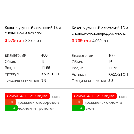
Казан чугунный азиатский 15 л
Казан чугунный азиатский 15 л
с крышкой и чехлом
с крышкой-сковородой, чехлом
и треногой
3 579 грн
3 739 грн
3 879 грн
4 039 грн
Диаметр, мм
400
Диаметр, мм
400
Объем, л
15
Объем, л
15
Вес, кг
11.86
Вес, кг
11.72
Артикул
KA15-1CH
Артикул
KA15-2TCH
Толщина стенки, мм
3.8
Толщина стенки, мм
3.8
САМАЯ БОЛЬШАЯ СКИДКА
САМАЯ БОЛЬШАЯ СКИДКА
−7%
−7%
4
4