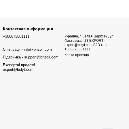
Контактная информация
+380673881111
Украина, г. Белая Церковь , ул.
Фастовская 23 EXPORT -
export@bclyt.com B2B тел.
Співпраця - info@brizoll.com
+380673881111
Карта проезда
Підтримка - support@brizoll.com
Експортні продажі -
export@bclyt.com