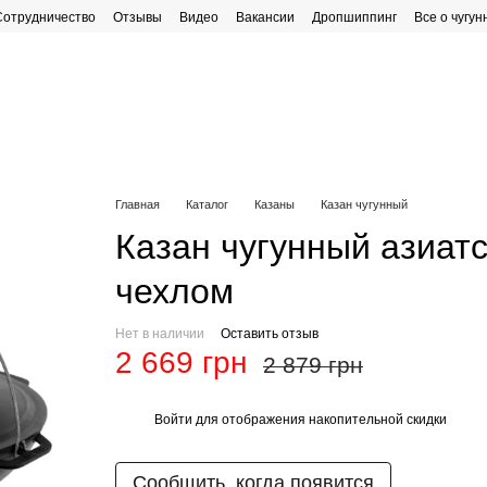
Сотрудничество
Отзывы
Видео
Вакансии
Дропшиппинг
Все о чугун
рафик работы
Главная
Каталог
Казаны
Казан чугунный
Казан чугунный азиатс
чехлом
Нет в наличии
Оставить отзыв
2 669 грн
2 879 грн
Войти
для отображения накопительной скидки
%
Сообщить, когда появится