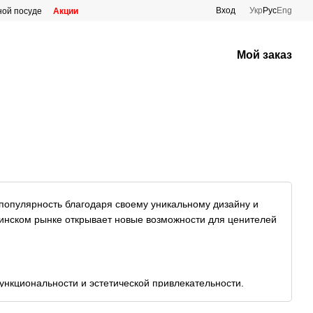
Вход
Укр
Рус
Eng
ной посуде
Акции
Мой заказ
 популярность благодаря своему уникальному дизайну и
раинском рынке открывает новые возможности для ценителей
ункциональности и эстетической привлекательности.
й, эта эмалированная посуда отличается высоким