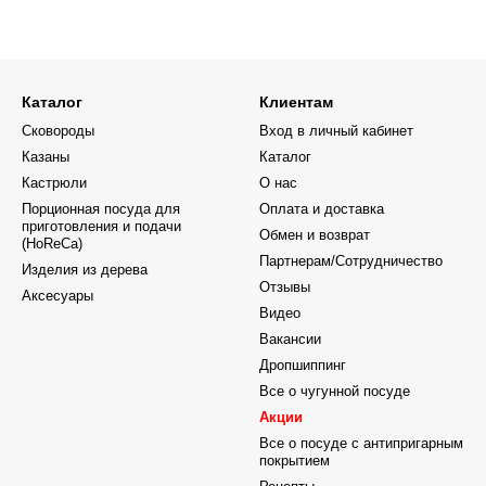
качеством и гигиеничностью материалов. Покрытие и
использованием экологически чистых пигментов, нано
процесс обжига при высокой температуре, достигающ
долговечность и безопасность при эксплуатации. Со
Elmani идеальным выбором для любой кухни.
Каталог
Клиентам
Преимущества посуды Elmani:
Сковороды
Вход в личный кабинет
Казаны
Каталог
Долговечность: Благодаря высокотемпературному 
Кастрюли
О нас
долгих лет.
Порционная посуда для
Оплата и доставка
Безопасность: Использование экологически чисты
приготовления и подачи
Обмен и возврат
(HoReCa)
Эстетика: Современный дизайн и яркие цвета дел
Партнерам/Сотрудничество
Изделия из дерева
Универсальность: Подходит для всех типов плит,
Отзывы
Аксесуары
Видео
Легкость в уходе: Простота очистки и поддержани
Вакансии
Теплораспределение: Эффективное распределени
Дропшиппинг
Все о чугунной посуде
Акции
Все о посуде с антипригарным
покрытием