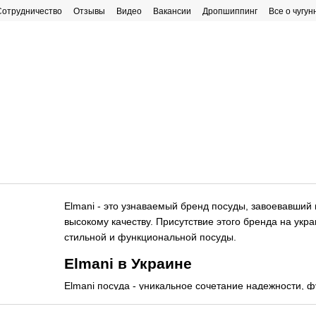
Сотрудничество
Отзывы
Видео
Вакансии
Дропшиппинг
Все о чугун
рафик работы
Elmani - это узнаваемый бренд посуды, завоевавший
высокому качеству. Присутствие этого бренда на ук
стильной и функциональной посуды.
Elmani в Украине
Elmani посуда - уникальное сочетание надежности, ф
Производимая с использованием турецких технологи