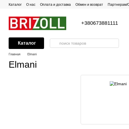
Перейти к основному контенту
Каталог
О нас
Оплата и доставка
Обмен и возврат
Партнерам/
Все о посуде с антипригарным покрытием
Рецепты
Контакты
Г
+380673881111
Каталог
Главная
Elmani
Elmani