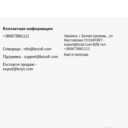
Контактная информация
+380673881111
Украина, г. Белая Церковь , ул.
Фастовская 23 EXPORT -
export@bclyt.com B2B тел.
Співпраця - info@brizoll.com
+380673881111
Карта проезда
Підтримка - support@brizoll.com
Експортні продажі -
export@bclyt.com