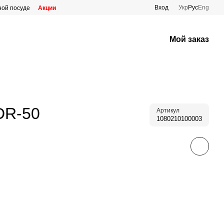
Вход
Укр
Рус
Eng
ной посуде
Акции
Мой заказ
DR-50
Артикул
1080210100003