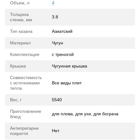
Объем, л
4
Толщина
3.8
стенки, мм
Тип казана
Азиатский
Материал
Чугун
Комплектация
с треногой
Крышка
Чугунная крышка
Совместимость
с источниками
Все виды плит
тепла
Вес, г
5540
Приготовление
для плова, для ухи, для бограча
блюд
Антипригарне
Нет
покриття