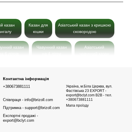
й казан
Казан для
Азіатський казан з кришкою
ангалу
юшки
сковородою
вунний казан
Чавунний казан
Азіатський
на 6 літрів
на 4 літри
чавунний казан
ишкою
Казан для
Великий
Казан для
бограча
казан
походу
Контактна інформація
+380673881111
Україна, м.Біла Церква, вул.
Фастівська 23 EXPORT -
export@bclyt.com B2B - тел.
Співпраця - info@brizoll.com
+380673881111
Мапа проїзду
Підтримка - support@brizoll.com
Експортні продажі -
export@bclyt.com