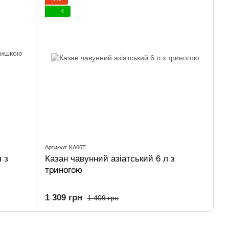
4
Артикул: KA06T
 з
Казан чавунний азіатський 6 л з
триногою
1 309 грн
1 409 грн