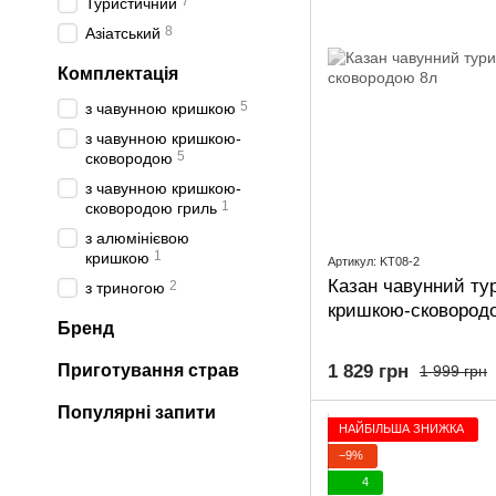
7
Туристичний
8
Азіатський
Комплектація
5
з чавунною кришкою
з чавунною кришкою-
5
сковородою
з чавунною кришкою-
1
сковородою гриль
з алюмінієвою
1
кришкою
Артикул: KT08-2
Казан чавунний ту
2
з триногою
кришкою-сковород
Бренд
1 829 грн
Приготування страв
1 999 грн
Популярні запити
НАЙБІЛЬША ЗНИЖКА
−9%
4