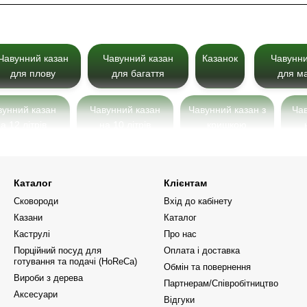
Чавунний казан
Чавунний казан
Казанок
Чавунни
для плову
для багаття
для м
вунний казан
Чавунний казан
Чавунний казан з
Ча
а 12 літрів
на 10 літрів
кришкою
вунний казан на
Чавунний казан на
Чавунний казан з кр
8 літрів
15 літрів
сковородою
Каталог
Клієнтам
Сковороди
Вхід до кабінету
Казани
Каталог
Каструлі
Про нас
Порційний посуд для
Оплата і доставка
готування та подачі (HoReCa)
Обмін та повернення
Вироби з дерева
Партнерам/Співробітництво
Аксесуари
Відгуки