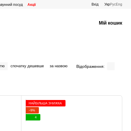
Вхід
Укр
Рус
Eng
авунний посуд
Акції
Мій кошик
стю
спочатку дешевше
за назвою
Відображення:
НАЙБІЛЬША ЗНИЖКА
−9%
4