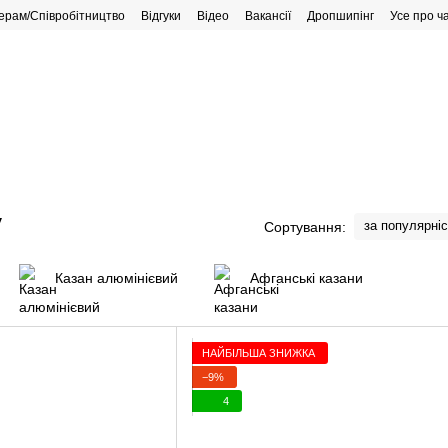
ерам/Співробітництво
Відгуки
Відео
Вакансії
Дропшипінг
Усе про ч
рафік роботи
у
за популярні
Сортування:
Казан алюмінієвий
Афганські казани
НАЙБІЛЬША ЗНИЖКА
−9%
4