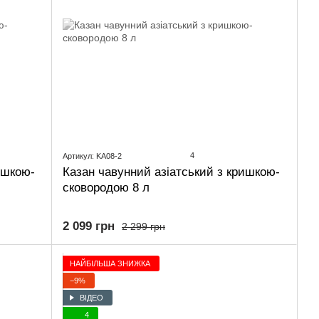
4
Артикул: KA08-2
ишкою-
Казан чавунний азіатський з кришкою-
сковородою 8 л
2 099 грн
2 299 грн
НАЙБІЛЬША ЗНИЖКА
−9%
ВІДЕО
4