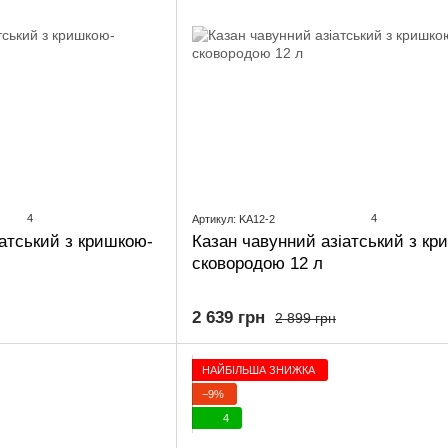
4
4
Артикул: KA12-2
іатський з кришкою-
Казан чавунний азіатський з кр
сковородою 12 л
2 639 грн
2 899 грн
НАЙБІЛЬША ЗНИЖКА
−9%
4