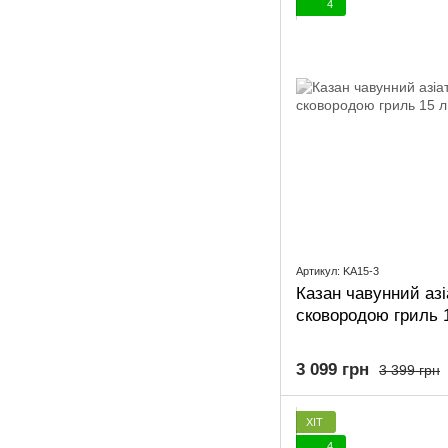
4
Артикул: KA15-3
Казан чавунний аз
сковородою гриль 
3 099 грн
3 399 грн
ХІТ
4