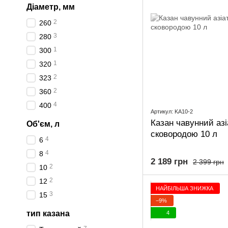
Діаметр, мм
2
260
3
280
1
300
1
320
2
323
2
360
4
400
Артикул: KA10-2
Казан чавунний аз
Об'єм, л
сковородою 10 л
4
6
4
8
2 189 грн
2 399 грн
2
10
2
12
НАЙБІЛЬША ЗНИЖКА
3
15
−9%
тип казана
4