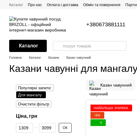
Перейти до основного контенту
Каталог
Про нас
Оплата і доставка
Обмін та повернення
Партн
Усе про посуд з антипригарним покриттям
Рецепти
Контакти
Г
+380673881111
Каталог
Головна
Каталог
Казани
Казан чавунний
Казани чавунні для мангал
Казан чавунний
Популярні запити:
Для мангалу
Очистити фільтр
НАЙБІЛЬША ЗНИЖКА
−9%
Ціна, грн
4
Від Ціна, грн
До Ціна, грн
ОК