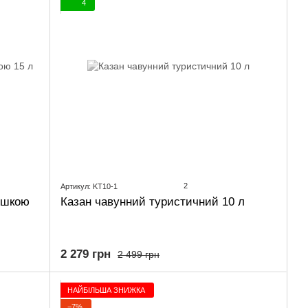
4
2
Артикул: KT10-1
ришкою
Казан чавунний туристичний 10 л
2 279 грн
2 499 грн
НАЙБІЛЬША ЗНИЖКА
−7%