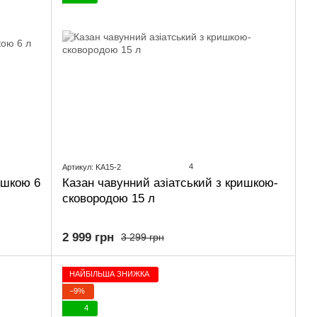
4
Артикул: KA15-2
ишкою 6
Казан чавунний азіатський з кришкою-
сковородою 15 л
2 999 грн
3 299 грн
НАЙБІЛЬША ЗНИЖКА
−9%
4