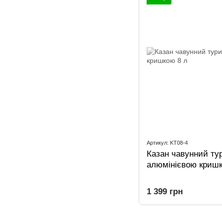
Артикул: KT08-4
Казан чавунний ту
алюмінієвою кришк
1 399 грн