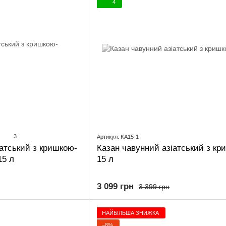
4
3
Артикул: KA15-1
іатський з кришкою-
Казан чавунний азіатський з к
15 л
15 л
3 099 грн
3 399 грн
НАЙБІЛЬША ЗНИЖКА
−8%