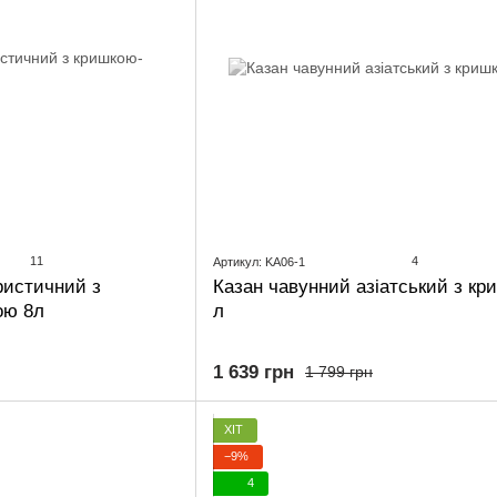
11
4
Артикул: KA06-1
ристичний з
Казан чавунний азіатський з кр
ою 8л
л
1 639 грн
1 799 грн
ХІТ
−9%
4