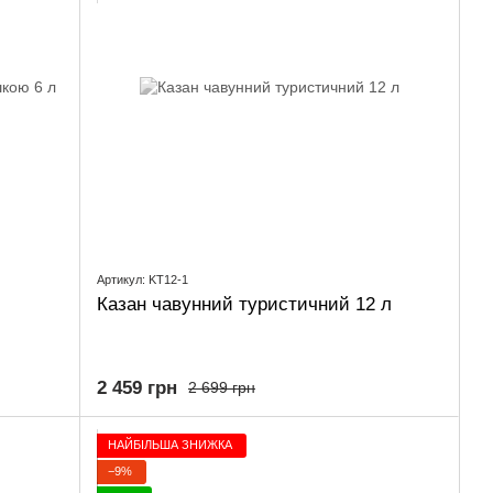
Артикул: KT12-1
Казан чавунний туристичний 12 л
2 459 грн
2 699 грн
НАЙБІЛЬША ЗНИЖКА
−9%