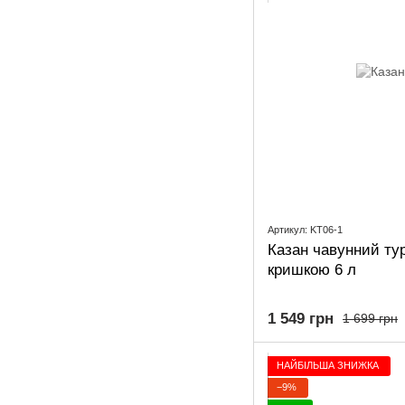
Артикул: KT06-1
Казан чавунний ту
кришкою 6 л
1 549 грн
1 699 грн
НАЙБІЛЬША ЗНИЖКА
−9%