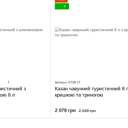
4
1
Артикул: KT08-1T
ристичний з
Казан чавунний туристичний 8 л
ою 8 л
кришкою та триногою
2 079 грн
2 249 грн