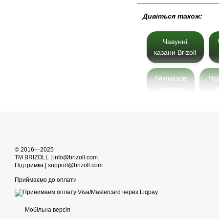
Дивіться також:
Чавунні
казани Brizoll
Алюмінієві
Ча
казани
н
Афганські
Ча
казани
© 2016—2025
TM BRIZOLL | info@brizoll.com
Підтримка | support@brizoll.com
Приймаємо до оплати
Мобільна версія