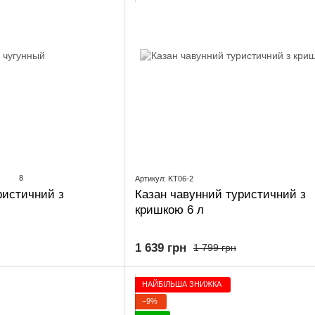
8
Артикул: KT06-2
ристичний з
Казан чавунний туристичний з
кришкою 6 л
1 639 грн
1 799 грн
НАЙБІЛЬША ЗНИЖКА
−9%