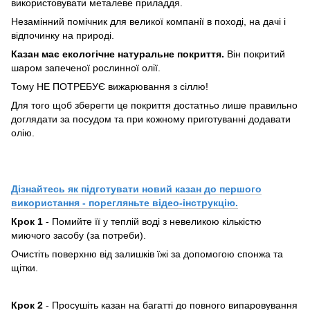
використовувати металеве приладдя.
Незамінний помічник для великої компанії в поході, на дачі і
відпочинку на природі.
Казан має екологічне натуральне покриття.
Він покритий
шаром запеченої рослинної олії.
Тому НЕ ПОТРЕБУЄ вижарювання з сіллю!
Для того щоб зберегти це покриття достатньо лише правильно
доглядати за посудом та при кожному приготуванні додавати
олію.
Дізнайтесь як підготувати новий казан до першого
використання - порегляньте відео-інструкцію.
Крок 1
- Помийте її у теплій воді з невеликою кількістю
миючого засобу (за потреби).
Очистіть поверхню від залишків їжі за допомогою спонжа та
щітки.
Крок 2
- Просушіть казан на багатті до повного випаровування