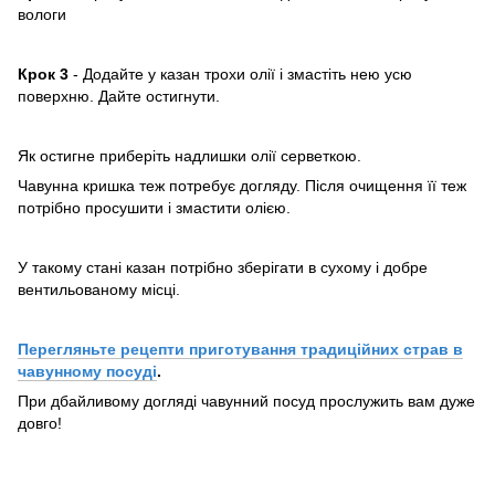
вологи
Крок 3
- Додайте у казан трохи олії і змастіть нею усю
поверхню. Дайте остигнути.
Як остигне приберіть надлишки олії серветкою.
Чавунна кришка теж потребує догляду. Після очищення її теж
потрібно просушити і змастити олією.
У такому стані казан потрібно зберігати в сухому і добре
вентильованому місці.
Перегляньте рецепти приготування традиційних страв в
чавунному посуді
.
При дбайливому догляді чавунний посуд прослужить вам дуже
довго!