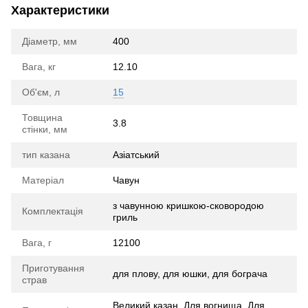
Характеристики
Діаметр, мм
400
Вага, кг
12.10
Об'єм, л
15
Товщина
3.8
стінки, мм
тип казана
Азіатський
Матеріал
Чавун
з чавунною кришкою-сковородою
Комплектація
гриль
Вага, г
12100
Приготування
для плову, для юшки, для бограча
страв
Великий казан, Для вогнища, Для