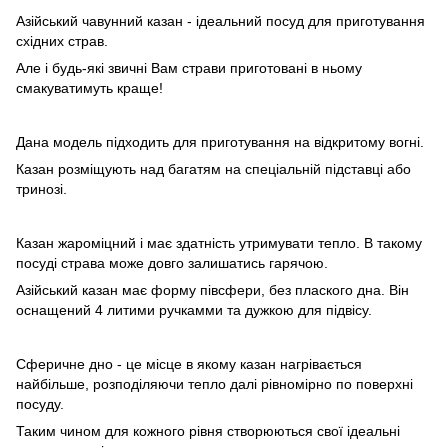
Азійський чавунний казан - ідеальний посуд для приготування
східних страв.
Але і будь-які звичні Вам страви приготовані в ньому
смакуватимуть краще!
Дана модель підходить для приготування на відкритому вогні.
Казан розміщують над багатям на спеціальній підставці або
тринозі.
Казан жароміцний і має здатність утримувати тепло. В такому
посуді страва може довго залишатись гарячою.
Азійський казан має форму півсфери, без плаского дна. Він
оснащений 4 литими ручкамми та дужкою для підвісу.
Сферичне дно - це місце в якому казан нагрівається
найбільше, розподіляючи тепло далі рівномірно по поверхні
посуду.
Таким чином для кожного рівня створюються свої ідеальні