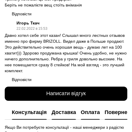
Беріть не пожалієте вещ стоїть вніманія
Відповісти
Игорь Ткач
22.02.2022 в 15:53
Давно хотел себе этот казан! Слышал много лестных отзывов
именно про фирму BRIZOLL. Видел даже в Польше продают.
Это действительно очень хорошая вещь - думаю лет на 100
хватит))) Здорово продумана крышка! Очень удобно, не нужно
ничего дополнительно. Ребра у гриля довольно высокие. На
нее помещается сразу 8 стейков! На мой взгляд - это лучший
комплект.
Відповісти
Написати відгук
Консультація
Доставка
Оплата
Повернен
Якщо Ви потребуєте консультації - наші менеджери з радістю