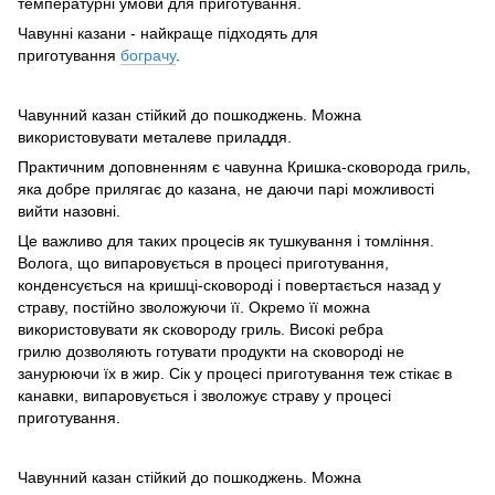
температурні умови для приготування.
Чавунні казани - найкраще підходять для
приготування
бограчу
.
Чавунний казан стійкий до пошкоджень. Можна
використовувати металеве приладдя.
Практичним доповненням є чавунна Кришка-сковорода гриль,
яка добре прилягає до казана, не даючи парі можливості
вийти назовні.
Це важливо для таких процесів як тушкування і томління.
Волога, що випаровується в процесі приготування,
конденсується на кришці-сковороді і повертається назад у
страву, постійно зволожуючи її. Окремо її можна
використовувати як сковороду гриль. Високі ребра
грилю дозволяють готувати продукти на сковороді не
занурюючи їх в жир. Сік у процесі приготування теж стікає в
канавки, випаровується і зволожує страву у процесі
приготування.
Чавунний казан стійкий до пошкоджень. Можна