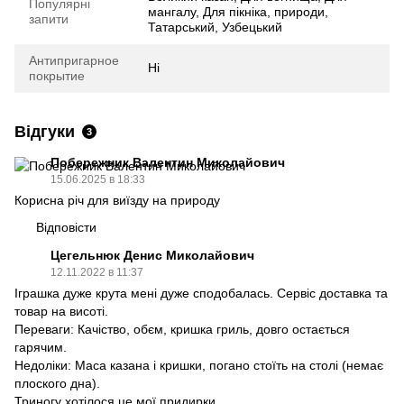
Популярні
мангалу, Для пікніка, природи,
запити
Татарський, Узбецький
Антипригарное
Ні
покрытие
Відгуки
3
Побережник Валентин Миколайович
15.06.2025 в 18:33
Корисна річ для виїзду на природу
Відповісти
Цегельнюк Денис Миколайович
12.11.2022 в 11:37
Іграшка дуже крута мені дуже сподобалась. Сервіс доставка та
товар на висоті.
Переваги: Качіство, обєм, кришка гриль, довго остається
гарячим.
Недоліки: Маса казана і кришки, погано стоїть на столі (немає
плоского дна).
Триногу хотілося це мої придирки.