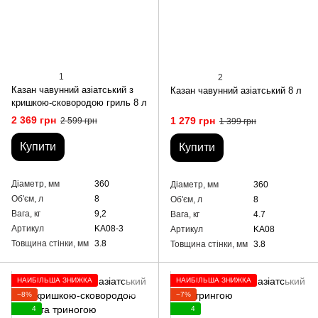
1
2
Казан чавунний азіатський з
Казан чавунний азіатський 8 л
кришкою-сковородою гриль 8 л
2 369 грн
1 279 грн
2 599 грн
1 399 грн
Купити
Купити
Діаметр, мм
360
Діаметр, мм
360
Об'єм, л
8
Об'єм, л
8
Вага, кг
9,2
Вага, кг
4.7
Артикул
KA08-3
Артикул
KA08
Товщина стінки, мм
3.8
Товщина стінки, мм
3.8
НАЙБІЛЬША ЗНИЖКА
НАЙБІЛЬША ЗНИЖКА
−8%
−7%
4
4