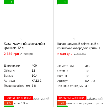
4
4
3
1
Казан чавунний азіатський з
Казан чавунний азіатський з
кришкою 12 л
кришкою-сковородою гриль 10
л
2 639 грн
2 549 грн
2 899 грн
2 799 грн
Діаметр, мм
400
Діаметр, мм
360
Об'єм, л
12
Об'єм, л
10
Вага, кг
10.4
Вага, кг
10
Артикул
KA12-1
Артикул
KA10-3
Товщина стінки, мм
3.8
Товщина стінки, мм
3.8
НАЙБІЛЬША ЗНИЖКА
НАЙБІЛЬША ЗНИЖКА
−9%
−9%