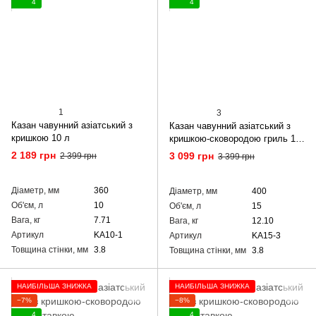
4
4
1
3
Казан чавунний азіатський з
Казан чавунний азіатський з
кришкою 10 л
кришкою-сковородою гриль 15
л
2 189 грн
3 099 грн
2 399 грн
3 399 грн
Діаметр, мм
360
Діаметр, мм
400
Об'єм, л
10
Об'єм, л
15
Вага, кг
7.71
Вага, кг
12.10
Артикул
KA10-1
Артикул
KA15-3
Товщина стінки, мм
3.8
Товщина стінки, мм
3.8
НАЙБІЛЬША ЗНИЖКА
НАЙБІЛЬША ЗНИЖКА
−7%
−8%
4
4