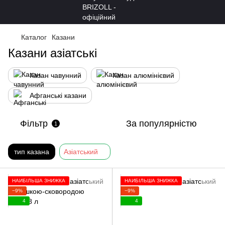
Каталог
Казани
Казани азіатські
Казан чавунний
Казан алюмінієвий
Афганські казани
Фільтр
За популярністю
1
тип казана
Азіатський
НАЙБІЛЬША ЗНИЖКА
НАЙБІЛЬША ЗНИЖКА
−9%
−9%
4
4