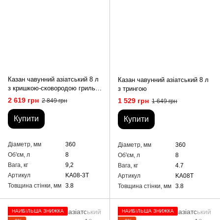
Казан чавунний азіатський 8 л
Казан чавунний азіатський 8 л
з кришкою-сковородою гриль
з трингою
та триногою
2 619 грн
1 529 грн
2 849 грн
1 649 грн
Купити
Купити
Діаметр, мм
360
Діаметр, мм
360
Об'єм, л
8
Об'єм, л
8
Вага, кг
9,2
Вага, кг
4.7
Артикул
KA08-3T
Артикул
KA08T
Товщина стінки, мм
3.8
Товщина стінки, мм
3.8
НАЙБІЛЬША ЗНИЖКА
НАЙБІЛЬША ЗНИЖКА