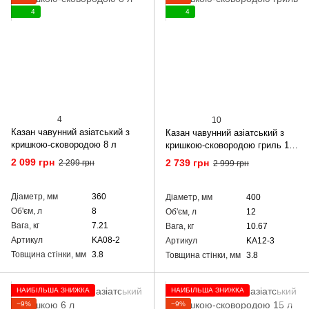
4
4
4
10
Казан чавунний азіатський з
Казан чавунний азіатський з
кришкою-сковородою 8 л
кришкою-сковородою гриль 12
л
2 099 грн
2 739 грн
2 299 грн
2 999 грн
Діаметр, мм
360
Діаметр, мм
400
Об'єм, л
8
Об'єм, л
12
Вага, кг
7.21
Вага, кг
10.67
Артикул
KA08-2
Артикул
KA12-3
Товщина стінки, мм
3.8
Товщина стінки, мм
3.8
НАЙБІЛЬША ЗНИЖКА
НАЙБІЛЬША ЗНИЖКА
−9%
−9%