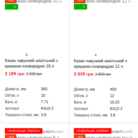
−9%
−9%
4
4
4
4
Казан чавунний азіатський з
Казан чавунний азіатський з
кришкою-сковородою 10 л
кришкою-сковородою 12 л
2 189 грн
2 639 грн
2 399 грн
2 899 грн
Діаметр, мм
360
Діаметр, мм
400
Об'єм, л
10
Об'єм, л
12
Вага, кг
7.71
Вага, кг
10.25
Артикул
KA10-2
Артикул
KA12-2
Товщина стінки, мм
3.8
Товщина стінки, мм
3.8
НАЙБІЛЬША ЗНИЖКА
НАЙБІЛЬША ЗНИЖКА
−9%
−9%