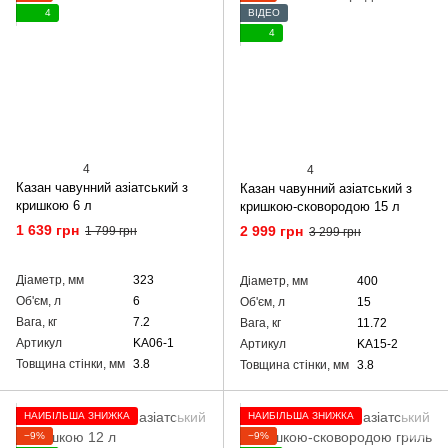
4
ВІДЕО
4
4
4
Казан чавунний азіатський з
Казан чавунний азіатський з
кришкою 6 л
кришкою-сковородою 15 л
1 639 грн
2 999 грн
1 799 грн
3 299 грн
Діаметр, мм
323
Діаметр, мм
400
Об'єм, л
6
Об'єм, л
15
Вага, кг
7.2
Вага, кг
11.72
Артикул
KA06-1
Артикул
KA15-2
Товщина стінки, мм
3.8
Товщина стінки, мм
3.8
НАЙБІЛЬША ЗНИЖКА
НАЙБІЛЬША ЗНИЖКА
−9%
−9%