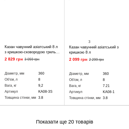
3
Казан чавунний азіатський 8 л
Казан чавунний азіатський з
з кришкою-сковородою гриль
кришкою 8 л
та підставкою
2 829 грн
2 099 грн
3 059 грн
2 299 грн
Діаметр, мм
360
Діаметр, мм
360
Об'єм, л
8
Об'єм, л
8
Вага, кг
9,2
Вага, кг
7.21
Артикул
KA08-3S
Артикул
KA08-1
Товщина стінки, мм
3.8
Товщина стінки, мм
3.8
Показати ще 20 товарів