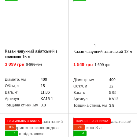
1
Казан чавунний азіатський з
Казан чавунний азіатський 12 л
кришкою 15 л
3 099 грн
1 549 грн
3 399 грн
1 699 грн
Діаметр, мм
400
Діаметр, мм
400
Об'єм, л
15
Об'єм, л
12
Вага, кг
11.86
Вага, кг
5.95
Артикул
KA15-1
Артикул
KA12
Товщина стінки, мм
3.8
Товщина стінки, мм
3.8
НАЙБІЛЬША ЗНИЖКА
НАЙБІЛЬША ЗНИЖКА
−8%
−9%
4
4