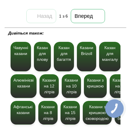
Назад
Вперед
1
з 6
Дивіться також:
Чавунні
Казан
Казан
Казани
Казан
К
казани
для
для
Brizoll
для
д
плову
багаття
мангалу
ю
Алюмінієві
Казани
Казани
Казани з
Казани
казани
на 12
на 10
кришкою
на 6
літрів
літрів
літрів
Афганські
Казани
Казани
Казани з
Казан
казани
на 8
на 15
кришкою
для
літрів
літрів
сковородою
бограч