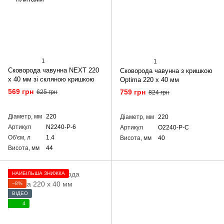
1
1
Сковорода чавунна NEXT 220
Сковорода чавунна з кришкою
х 40 мм зі скляною кришкою
Optima 220 х 40 мм
569 грн
759 грн
625 грн
824 грн
Діаметр, мм
220
Діаметр, мм
220
Артикул
N2240-P-6
Артикул
O2240-P-C
Об'єм, л
1.4
Висота, мм
40
Висота, мм
44
НАЙБІЛЬША ЗНИЖКА
−8%
ВІДЕО
4