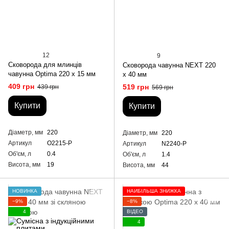
12
9
Сковорода для млинців
Сковорода чавунна NEXT 220
чавунна Optima 220 х 15 мм
х 40 мм
409 грн
519 грн
439 грн
569 грн
Купити
Купити
Діаметр, мм
220
Діаметр, мм
220
Артикул
O2215-P
Артикул
N2240-P
Об'єм, л
0.4
Об'єм, л
1.4
Висота, мм
19
Висота, мм
44
НОВИНКА
НАЙБІЛЬША ЗНИЖКА
−9%
−8%
4
ВІДЕО
4