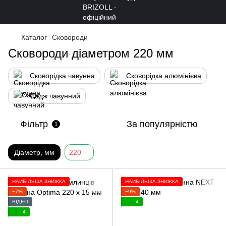
Каталог
Сковороди
Сковороди діаметром 220 мм
Сковорідка чавунна
Сковорідка алюмінієва
Садж чавунний
Фільтр
За популярністю
1
Діаметр, мм
220
НАЙБІЛЬША ЗНИЖКА
НАЙБІЛЬША ЗНИЖКА
−7%
−9%
ВІДЕО
4
4