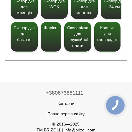
Сковорідка
Сковорідка
Сковорідка
Сковорідка
для
WOK
для
24 см
млинців
мангала
Сковорідка
Жарівні
Сковорідка
Кришки
Ск
для
для
для
багаття
індукційної
сковорідок
плити
+380673881111
Контакти
Повна версія сайту
© 2016—2025
TM BRIZOLL | info@brizoll.com