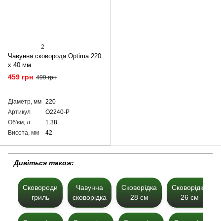
2
Чавунна сковорода Optimа 220
х 40 мм
459 грн
499 грн
Діаметр, мм
220
Артикул
O2240-P
Об'єм, л
1.38
Висота, мм
42
Дивіться також:
Сковороди
Чавунна
Сковорідка
Сковорідка
гриль
сковорідка
28 см
26 см