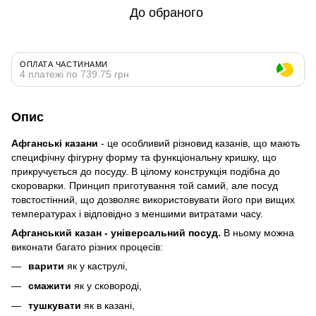
До обраного
ОПЛАТА ЧАСТИНАМИ
4 платежі по 739.75 грн
Опис
Афганські казани
- це особливий різновид казанів, що мають
специфічну фігурну форму та функціональну кришку, що
прикручується до посуду. В цілому конструкція подібна до
скороварки. Принцип приготування той самий, але посуд
товстостінний, що дозволяє використовувати його при вищих
температурах і відповідно з меншими витратами часу.
Афганський казан - універсальний посуд.
В ньому можна
виконати багато різних процесів:
варити
як у каструлі,
смажити
як у сковороді,
тушкувати
як в казані,