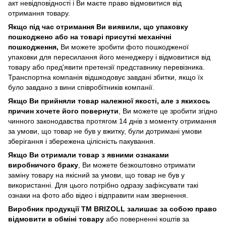
акт невідповідності і Ви маєте право відмовитися від
отримання товару.
Якщо під час отримання Ви виявили, що упаковку
пошкоджено або на товарі присутні механічні
пошкодження,
Ви можете зробити фото пошкодженої
упаковки для пересилання його менеджеру і відмовитися від
товару або пред'явити претензії представнику перевізника.
Транспортна компанія відшкодовує завдані збитки, якщо їх
було завдано з вини співробітників компанії.
Якщо Ви прийняли товар належної якості, але з якихось
причин хочете його повернути
, Ви можете це зробити згідно
чинного законодавства протягом 14 днів з моменту отримання
за умови, що товар не був у вжитку, були дотримані умови
зберігання і збережена цілісність пакування.
Якщо Ви отримали товар з явними ознаками
виробничого браку
, Ви можете безкоштовно отримати
заміну товару на якісний за умови, що товар не був у
використанні. Для цього потрібно одразу зафіксувати такі
ознаки на фото або відео і відправити нам звернення.
Виробник продукції ТМ BRIZOLL залишає за собою право
відмовити в обміні товару
або поверненні коштів за