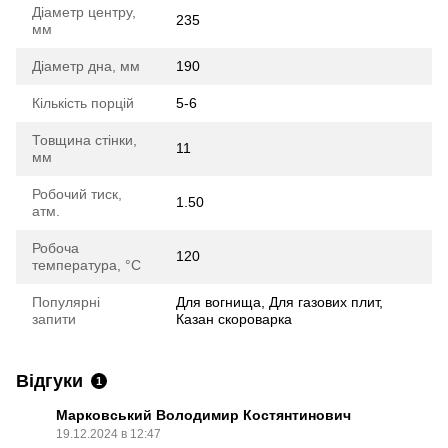
Діаметр центру,
235
мм
Діаметр дна, мм
190
Кількість порцій
5-6
Товщина стінки,
11
мм
Робочий тиск,
1.50
атм.
Робоча
120
температура, °C
Популярні
Для вогнища, Для газових плит,
запити
Казан скороварка
Відгуки
1
Марковський Володимир Костянтинович
19.12.2024 в 12:47