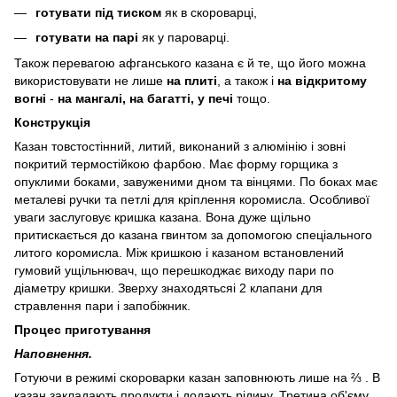
готувати під тиском
як в скороварці,
готувати на парі
як у пароварці.
Також перевагою афганського казана є й те, що його можна
використовувати не лише
на плиті
, а також і
на відкритому
вогні
-
на мангалі, на багатті, у печі
тощо.
Конструкція
Казан товстостінний, литий, виконаний з алюмінію і зовні
покритий термостійкою фарбою. Має форму горщика з
опуклими боками, завуженими дном та вінцями. По боках має
металеві ручки та петлі для кріплення коромисла. Особливої
уваги заслуговує кришка казана. Вона дуже щільно
притискається до казана гвинтом за допомогою спеціального
литого коромисла. Між кришкою і казаном встановлений
гумовий ущільнювач, що перешкоджає виходу пари по
діаметру кришки. Зверху знаходятьсяі 2 клапани для
стравлення пари і запобіжник.
Процес приготування
Наповнення.
Готуючи в режимі скороварки казан заповнюють лише на ⅔ . В
казан закладають продукти і додають рідину. Третина об'єму