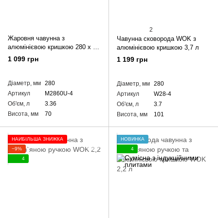
2
Жаровня чавунна з
Чавунна сковорода WOK з
алюмінієвою кришкою 280 х 60
алюмінієвою кришкою 3,7 л
мм
1 099 грн
1 199 грн
Діаметр, мм
280
Діаметр, мм
280
Артикул
M2860U-4
Артикул
W28-4
Об'єм, л
3.36
Об'єм, л
3.7
Висота, мм
70
Висота, мм
101
НАЙБІЛЬША ЗНИЖКА
НОВИНКА
−9%
4
4