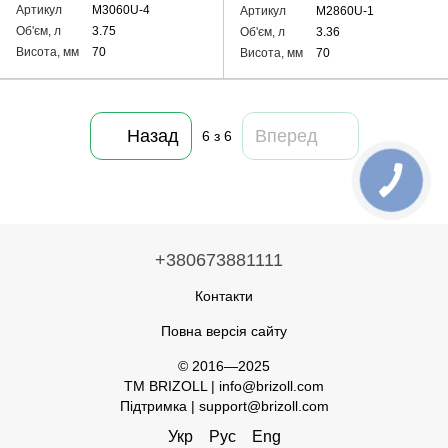
Артикул
M3060U-4
Артикул
M2860U-1
Об'єм, л
3.75
Об'єм, л
3.36
Висота, мм
70
Висота, мм
70
Назад
Вперед
6
з 6
+380673881111
Контакти
Повна версія сайту
© 2016—2025
TM BRIZOLL | info@brizoll.com
Підтримка | support@brizoll.com
Укр
Рус
Eng