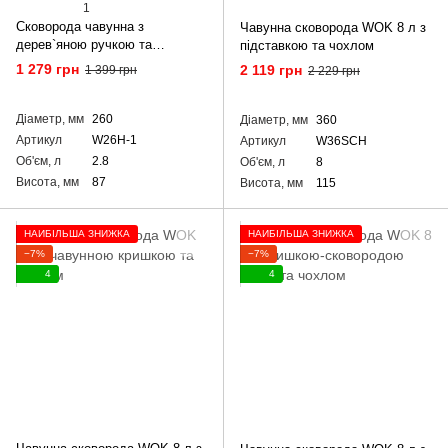
1
Сковорода чавунна з
Чавунна сковорода WOK 8 л з
дерев`яною ручкою та
підставкою та чохлом
чавунною кришкою WOK 2,8 л
1 279 грн
2 119 грн
1 399 грн
2 229 грн
Діаметр, мм
260
Діаметр, мм
360
Артикул
W26H-1
Артикул
W36SCH
Об'єм, л
2.8
Об'єм, л
8
Висота, мм
87
Висота, мм
115
НАЙБІЛЬША ЗНИЖКА
НАЙБІЛЬША ЗНИЖКА
−7%
−7%
4
4