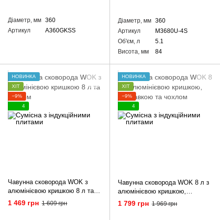
Діаметр, мм
360
Діаметр, мм
360
Артикул
A360GKSS
Артикул
M3680U-4S
Об'єм, л
5.1
Висота, мм
84
НОВИНКА
НОВИНКА
ХІТ
ХІТ
−9%
−9%
4
4
Чавунна сковорода WOK з
Чавунна сковорода WOK 8 л з
алюмінієвою кришкою 8 л та
алюмінієвою кришкою,
чохлом
підставкою та чохлом
1 469 грн
1 799 грн
1 609 грн
1 969 грн