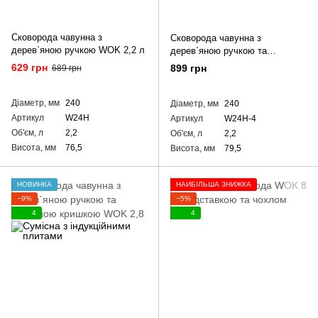
Сковорода чавунна з
Сковорода чавунна з
дерев`яною ручкою WOK 2,2 л
дерев`яною ручкою та
алюмінієвою кришкою WOK 2,2
629 грн
899 грн
689 грн
л
Діаметр, мм
240
Діаметр, мм
240
Артикул
W24H
Артикул
W24H-4
Об'єм, л
2,2
Об'єм, л
2,2
Висота, мм
76,5
Висота, мм
79,5
НОВИНКА
НАЙБІЛЬША ЗНИЖКА
−9%
−5%
4
4