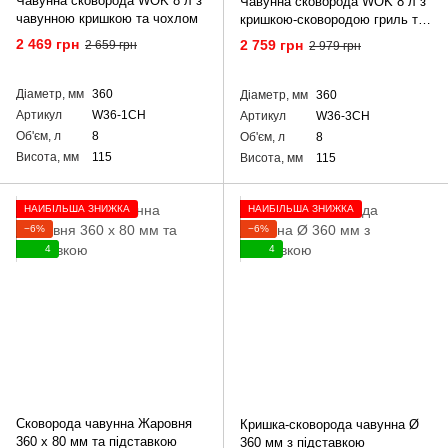
Чавунна сковорода WOK 8 л з
Чавунна сковорода WOK 8 л з
чавунною кришкою та чохлом
кришкою-сковородою гриль та
чохлом
2 469 грн
2 759 грн
2 659 грн
2 979 грн
Діаметр, мм
360
Діаметр, мм
360
Артикул
W36-1CH
Артикул
W36-3CH
Об'єм, л
8
Об'єм, л
8
Висота, мм
115
Висота, мм
115
НАЙБІЛЬША ЗНИЖКА
НАЙБІЛЬША ЗНИЖКА
−6%
−6%
4
4
Сковорода чавунна Жаровня
Кришка-сковорода чавунна Ø
360 х 80 мм та підставкою
360 мм з підставкою