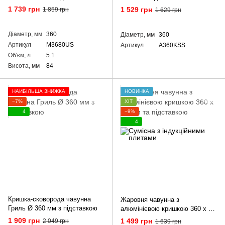
1 739 грн
1 529 грн
1 859 грн
1 629 грн
Діаметр, мм
360
Діаметр, мм
360
Артикул
M3680US
Артикул
A360KSS
Об'єм, л
5.1
Висота, мм
84
НАЙБІЛЬША ЗНИЖКА
НОВИНКА
−7%
ХІТ
4
−9%
4
Кришка-сковорода чавунна
Жаровня чавунна з
Гриль Ø 360 мм з підставкою
алюмінієвою кришкою 360 х 80
мм та підставкою
1 909 грн
1 499 грн
2 049 грн
1 639 грн