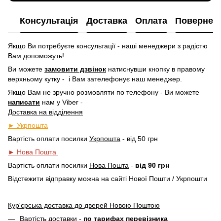
Консультація
Доставка
Оплата
Повернен
Якщо Ви потребуєте консультації - наші менеджери з радістю
Вам допоможуть!
Ви можете
замовити дзвінок
натиснувши кнопку в правому
верхньому кутку -
і Вам зателефонує наш менеджер.
Якщо Вам не зручно розмовляти по телефону - Ви можете
написати
нам у
Viber
-
Доставка на відділення
► Укрпошта
Вартість оплати посилки
Укрпошта
- від 50 грн
► Нова Пошта
Вартість оплати посилки
Нова Пошта
-
від 90 грн
Відстежити відправку можна на сайті Нової Пошти / Укрпошти
Кур'єрська доставка до дверей Новою Поштою
Вартість доставки -
по тарифах перевізника