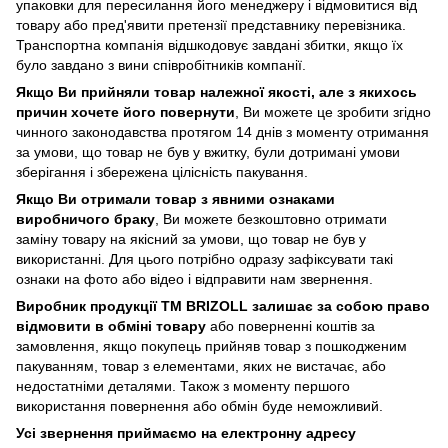
упаковки для пересилання його менеджеру і відмовитися від
товару або пред'явити претензії представнику перевізника.
Транспортна компанія відшкодовує завдані збитки, якщо їх
було завдано з вини співробітників компанії.
Якщо Ви прийняли товар належної якості, але з якихось
причин хочете його повернути
, Ви можете це зробити згідно
чинного законодавства протягом 14 днів з моменту отримання
за умови, що товар не був у вжитку, були дотримані умови
зберігання і збережена цілісність пакування.
Якщо Ви отримали товар з явними ознаками
виробничого браку
, Ви можете безкоштовно отримати
заміну товару на якісний за умови, що товар не був у
використанні. Для цього потрібно одразу зафіксувати такі
ознаки на фото або відео і відправити нам звернення.
Виробник продукції ТМ BRIZOLL залишає за собою право
відмовити в обміні товару
або поверненні коштів за
замовлення, якщо покупець прийняв товар з пошкодженим
пакуванням, товар з елементами, яких не вистачає, або
недостатніми деталями. Також з моменту першого
використання повернення або обмін буде неможливий.
Усі звернення приймаємо на електронну адресу