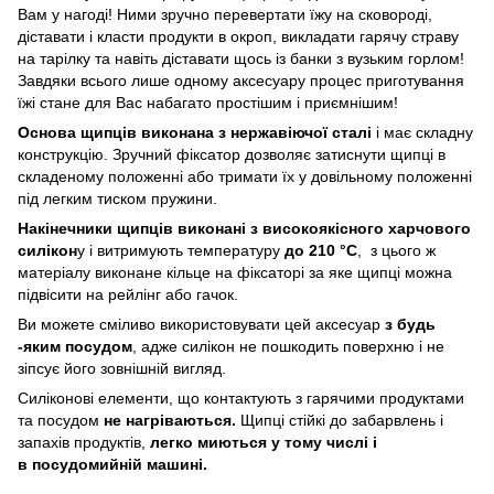
Вам у нагоді! Ними зручно перевертати їжу на сковороді,
діставати і класти продукти в окроп, викладати гарячу страву
на тарілку та навіть діставати щось із банки з вузьким горлом!
Завдяки всього лише одному аксесуару процес приготування
їжі стане для Вас набагато простішим і приємнішим!
Основа щипців виконана з нержавіючої сталі
і має складну
конструкцію. Зручний фіксатор дозволяє затиснути щипці в
складеному положенні або тримати їх у довільному положенні
під легким тиском пружини.
Накінечники щипців виконані з високоякісного харчового
силікон
у і витримують температуру
до 210 °C
, з цього ж
матеріалу виконане кільце на фіксаторі за яке щипці можна
підвісити на рейлінг або гачок.
Ви можете сміливо використовувати цей аксесуар
з будь
-яким посудом
, адже силікон не пошкодить поверхню і не
зіпсує його зовнішній вигляд.
Силіконові елементи, що контактують з гарячими продуктами
та посудом
не нагріваються.
Щипці стійкі до забарвлень і
запахів продуктів,
легко
миються у тому числі і
в посудомийній машині.