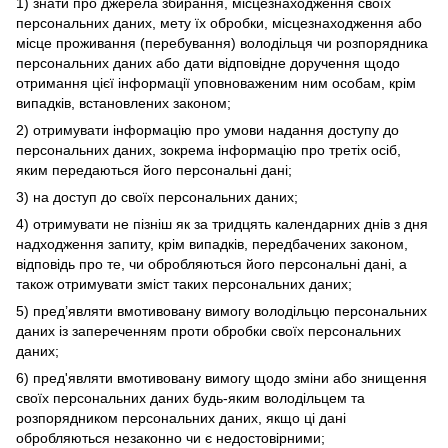
1) знати про джерела збирання, місцезнаходження своїх
персональних даних, мету їх обробки, місцезнаходження або
місце проживання (перебування) володільця чи розпорядника
персональних даних або дати відповідне доручення щодо
отримання цієї інформації уповноваженим ним особам, крім
випадків, встановлених законом;
2) отримувати інформацію про умови надання доступу до
персональних даних, зокрема інформацію про третіх осіб,
яким передаються його персональні дані;
3) на доступ до своїх персональних даних;
4) отримувати не пізніш як за тридцять календарних днів з дня
надходження запиту, крім випадків, передбачених законом,
відповідь про те, чи обробляються його персональні дані, а
також отримувати зміст таких персональних даних;
5) пред’являти вмотивовану вимогу володільцю персональних
даних із запереченням проти обробки своїх персональних
даних;
6) пред'являти вмотивовану вимогу щодо зміни або знищення
своїх персональних даних будь-яким володільцем та
розпорядником персональних даних, якщо ці дані
обробляються незаконно чи є недостовірними;