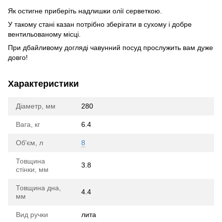
Як остигне приберіть надлишки олії серветкою.
У такому стані казан потрібно зберігати в сухому і добре
вентильованому місці.
При дбайливому догляді чавунний посуд прослужить вам дуже
довго!
Характеристики
Діаметр, мм
280
Вага, кг
6.4
Об'єм, л
8
Товщина
3.8
стінки, мм
Товщина дна,
4.4
мм
Вид ручки
лита