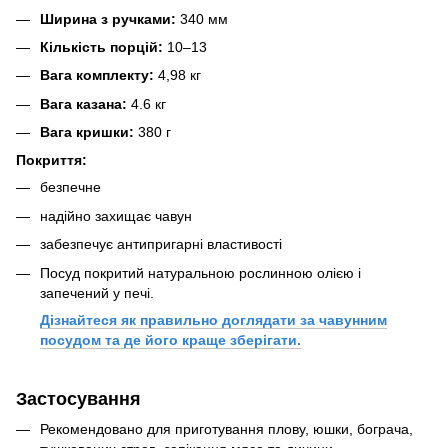
Ширина з ручками:
340 мм
Кількість порцій:
10–13
Вага комплекту:
4,98 кг
Вага казана:
4.6 кг
Вага кришки:
380 г
Покриття:
безпечне
надійно захищає чавун
забезпечує антипригарні властивості
Посуд покритий натуральною рослинною олією і
запечений у печі.
Дізнайтеся як правильно доглядати за чавунним
посудом та де його краще зберігати.
Застосування
Рекомендовано для приготування плову, юшки, бограча,