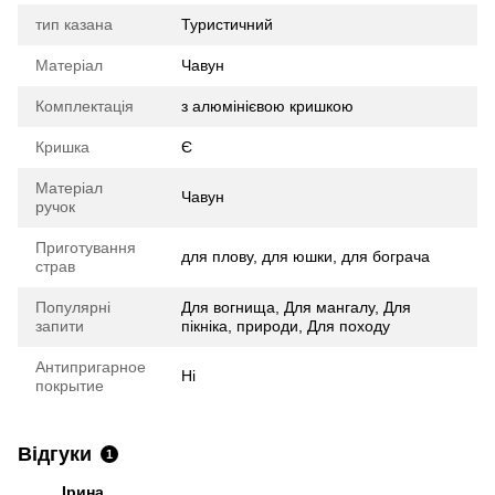
тип казана
Туристичний
Матеріал
Чавун
Комплектація
з алюмінієвою кришкою
Кришка
Є
Матеріал
Чавун
ручок
Приготування
для плову, для юшки, для бограча
страв
Популярні
Для вогнища, Для мангалу, Для
запити
пікніка, природи, Для походу
Антипригарное
Ні
покрытие
Відгуки
1
Ірина