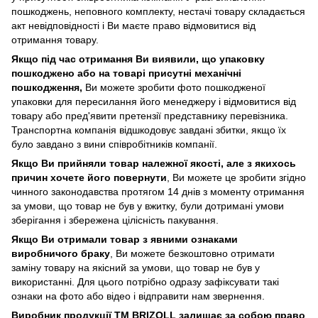
пошкоджень, неповного комплекту, нестачі товару складається
акт невідповідності і Ви маєте право відмовитися від
отримання товару.
Якщо під час отримання Ви виявили, що упаковку
пошкоджено або на товарі присутні механічні
пошкодження,
Ви можете зробити фото пошкодженої
упаковки для пересилання його менеджеру і відмовитися від
товару або пред'явити претензії представнику перевізника.
Транспортна компанія відшкодовує завдані збитки, якщо їх
було завдано з вини співробітників компанії.
Якщо Ви прийняли товар належної якості, але з якихось
причин хочете його повернути
, Ви можете це зробити згідно
чинного законодавства протягом 14 днів з моменту отримання
за умови, що товар не був у вжитку, були дотримані умови
зберігання і збережена цілісність пакування.
Якщо Ви отримали товар з явними ознаками
виробничого браку
, Ви можете безкоштовно отримати
заміну товару на якісний за умови, що товар не був у
використанні. Для цього потрібно одразу зафіксувати такі
ознаки на фото або відео і відправити нам звернення.
Виробник продукції ТМ BRIZOLL залишає за собою право