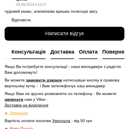
05.08.2024 в 15:27
чудовий казан, алюмінієва кришка полегшує вагу.
Відповісти
Написати відгук
Консультація
Доставка
Оплата
Повернен
Якщо Ви потребуєте консультації - наші менеджери з радістю
Вам допоможуть!
Ви можете
замовити дзвінок
натиснувши кнопку в правому
верхньому кутку -
і Вам зателефонує наш менеджер.
Якщо Вам не зручно розмовляти по телефону - Ви можете
написати
нам у
Viber
-
Доставка на відділення
► Укрпошта
Вартість оплати посилки
Укрпошта
- від 50 грн
► Нова Пошта