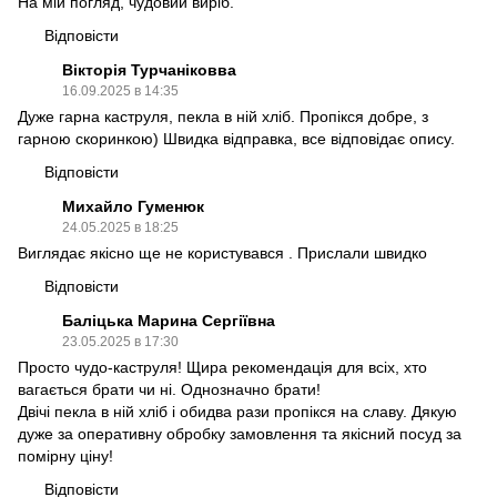
На мій погляд, чудовий виріб.
Відповісти
Вікторія Турчаніковва
16.09.2025 в 14:35
Дуже гарна каструля, пекла в ній хліб. Пропікся добре, з
гарною скоринкою) Швидка відправка, все відповідає опису.
Відповісти
Михайло Гуменюк
24.05.2025 в 18:25
Виглядає якісно ще не користувався . Прислали швидко
Відповісти
Баліцька Марина Сергіївна
23.05.2025 в 17:30
Просто чудо-каструля! Щира рекомендація для всіх, хто
вагається брати чи ні. Однозначно брати!
Двічі пекла в ній хліб і обидва рази пропікся на славу. Дякую
дуже за оперативну обробку замовлення та якісний посуд за
помірну ціну!
Відповісти