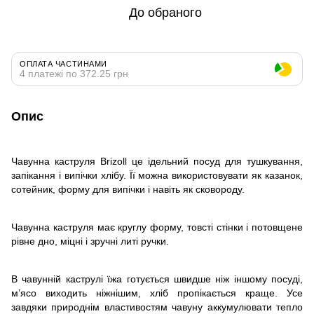
До обраного
ОПЛАТА ЧАСТИНАМИ
4 платежі по 372.25 грн
Опис
Чавунна каструля Brizoll це ідельний посуд для тушкування,
запікання і випічки хлібу. Її можна використовувати як казанок,
сотейник, форму для випічки і навіть як сковороду.
Чавунна каструля має круглу форму, товсті стінки і потовщене
рівне дно, міцні і зручні литі ручки.
В чавунній каструлі їжа готується швидше ніж іншому посуді,
м’ясо виходить ніжнішим, хліб пропікається краще. Усе
завдяки природнім властивостям чавуну аккумулювати тепло