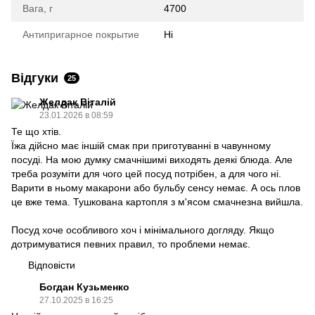
Вага, г
4700
Антипригарное покрытие
Ні
Відгуки
25
Желдак Віталій
23.01.2026 в 08:59
Те що хтів.
Їжа дійсно має іншій смак при приготуванні в чавунному
посуді. На мою думку смачнішимі виходять деякі блюда. Але
треба розуміти для чого цей посуд потрібен, а для чого ні.
Варити в ньому макарони або бульбу сенсу немає. А ось плов
це вже тема. Тушкована картопля з м'ясом смачнезна вийшла.
Посуд хоче особливого хоч і мінімального догляду. Якщо
дотримуватися певних правил, то проблеми немає.
Відповісти
Богдан Кузьменко
27.10.2025 в 16:25