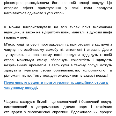
рівномірно розподіляючи його по всій площі посуду. Це
створює ефект приготування у печі, коли продукти
нагріваються однаково з усіх сторін.
Її можна використовувати на всіх типах плит включаючи
індукційні, а також на відкритому вогні, мангалі, в духовій шафі
і навіть у печі.
М'ясо, каші та овочі протушковані та приготовані в каструлі з
чавуну, по-особливому самобутні, витончені і виразні. Довго
тушкуючись на повільному вогні продукти віддадуть готовій
страві максимум смаку, збережуть соковитість і здивують
незрівнянним ароматом. Навіть супи в такому посуді можуть
здивувати гурмана своєю оригінальністю, колоритністю та
різноманітністю. Тому меж для експериментів взагалі немає!
Перегляньте рецепти приготування традиційних страв в
чавунному посуді
.
Чавунна каструля Brizoll - це екологічний і безпечний посуд,
виготовлений з дотриманням діючих норм і технічних
стандартів з високоякісної сировини. Вдосконалений процес