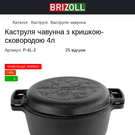
Каталог
Каструлі
Каструля чавунна
Каструля чавунна з кришкою-
сковородою 4л
Артикул:
P-4L-2
25 відгуків
НАЙБІЛЬША ЗНИЖКА
−9%
4