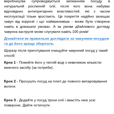
виробництва супроводжується запіканням посуду в
натуральній рослинній олії, після чого вона набуває
відповідних антипригарних властивостей, які з часом
експлуатації тільки зростають. Це покриття надійно захищає
чавун від коррозії і що найважливіше - може бути створене
навіть в домашніх умовах. А за умови дбайливого догляду
чавунна каструля може слугувати навіть 100 років!
Дізнайтеся як правильно доглядати за чавунним посудом
та де його краще зберігати
.
Щоразу після приготування очищуйте чавунний посуд у такий
спосіб.
Крок 1
- Помийте його у теплій воді з невеликою кількістю
миючого засобу (за потреби).
Крок 2
- Просушіть посуд на плиті до повного випаровування
вологи.
Крок 3
- Додайте у посуд трохи олії і змастіть нею усю
поверхню. Дайте остигнути.