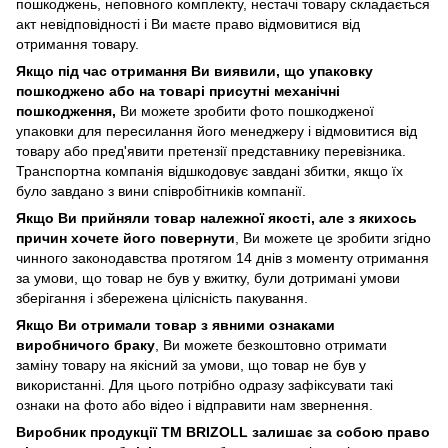
пошкоджень, неповного комплекту, нестачі товару складається
акт невідповідності і Ви маєте право відмовитися від
отримання товару.
Якщо під час отримання Ви виявили, що упаковку
пошкоджено або на товарі присутні механічні
пошкодження,
Ви можете зробити фото пошкодженої
упаковки для пересилання його менеджеру і відмовитися від
товару або пред'явити претензії представнику перевізника.
Транспортна компанія відшкодовує завдані збитки, якщо їх
було завдано з вини співробітників компанії.
Якщо Ви прийняли товар належної якості, але з якихось
причин хочете його повернути
, Ви можете це зробити згідно
чинного законодавства протягом 14 днів з моменту отримання
за умови, що товар не був у вжитку, були дотримані умови
зберігання і збережена цілісність пакування.
Якщо Ви отримали товар з явними ознаками
виробничого браку
, Ви можете безкоштовно отримати
заміну товару на якісний за умови, що товар не був у
використанні. Для цього потрібно одразу зафіксувати такі
ознаки на фото або відео і відправити нам звернення.
Виробник продукції ТМ BRIZOLL залишає за собою право