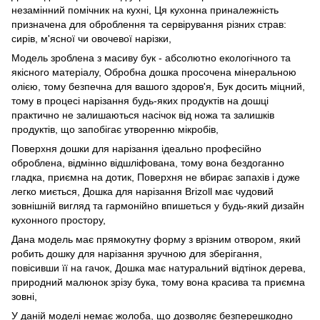
незамінний помічник на кухні, Ця кухонна приналежність
призначена для оброблення та сервірування різних страв:
сирів, м'ясної чи овочевої нарізки,
Модель зроблена з масиву бук - абсолютно екологічного та
якісного матеріалу, Обробна дошка просочена мінеральною
олією, тому безпечна для вашого здоров'я, Бук досить міцний,
тому в процесі нарізання будь-яких продуктів на дошці
практично не залишаються насічок від ножа та залишків
продуктів, що запобігає утворенню мікробів,
Поверхня дошки для нарізання ідеально професійно
оброблена, відмінно відшліфована, тому вона бездоганно
гладка, приємна на дотик, Поверхня не вбирає запахів і дуже
легко миється, Дошка для нарізання Brizoll має чудовий
зовнішній вигляд та гармонійно впишеться у будь-який дизайн
кухонного простору,
Дана модель має прямокутну форму з врізним отвором, який
робить дошку для нарізання зручною для зберігання,
повісивши її на гачок, Дошка має натуральний відтінок дерева,
природний малюнок зрізу бука, тому вона красива та приємна
зовні,
У даній моделі немає жолоба, що дозволяє безперешкодно