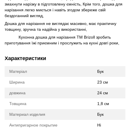
змахнути нарізку в підготовлену ємність, Крім того, дошка для
нарізання легко миється і навіть згодом збереже свій
бездоганний вигляд,
Дошка для нарізання не виглядає масивно, має практичну
товщину, зручна та надійна у використанні,
Кухонна дошка для нарізання ТМ Brizoll зробить
приготування їжі приємним і прослужить на кухні довгі роки,
Характеристики
Матеріал
Бук
Ширина
23 см
довжина
24 см
Товщина
1,8 см
Материал изделия
Бук
Антипригарное покрытие
Ні