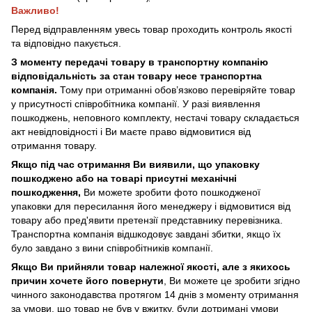
Важливо!
Перед відправленням увесь товар проходить контроль якості
та відповідно пакується.
З моменту передачі товару в транспортну компанію
відповідальність за стан товару несе транспортна
компанія.
Тому при отриманні обов’язково перевіряйте товар
у присутності співробітника компанії. У разі виявлення
пошкоджень, неповного комплекту, нестачі товару складається
акт невідповідності і Ви маєте право відмовитися від
отримання товару.
Якщо під час отримання Ви виявили, що упаковку
пошкоджено або на товарі присутні механічні
пошкодження,
Ви можете зробити фото пошкодженої
упаковки для пересилання його менеджеру і відмовитися від
товару або пред'явити претензії представнику перевізника.
Транспортна компанія відшкодовує завдані збитки, якщо їх
було завдано з вини співробітників компанії.
Якщо Ви прийняли товар належної якості, але з якихось
причин хочете його повернути
, Ви можете це зробити згідно
чинного законодавства протягом 14 днів з моменту отримання
за умови, що товар не був у вжитку, були дотримані умови