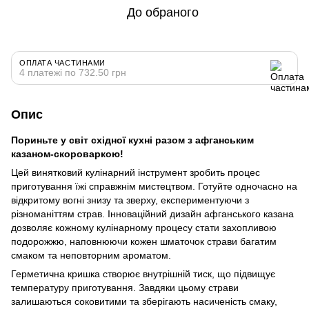
До обраного
ОПЛАТА ЧАСТИНАМИ
4 платежі по 732.50 грн
Опис
Пориньте у світ східної кухні разом з афганським
казаном-скороваркою!
Цей винятковий кулінарний інструмент зробить процес
приготування їжі справжнім мистецтвом. Готуйте одночасно на
відкритому вогні знизу та зверху, експериментуючи з
різноманіттям страв. Інноваційний дизайн афганського казана
дозволяє кожному кулінарному процесу стати захопливою
подорожжю, наповнюючи кожен шматочок страви багатим
смаком та неповторним ароматом.
Герметична кришка створює внутрішній тиск, що підвищує
температуру приготування. Завдяки цьому страви
залишаються соковитими та зберігають насиченість смаку,