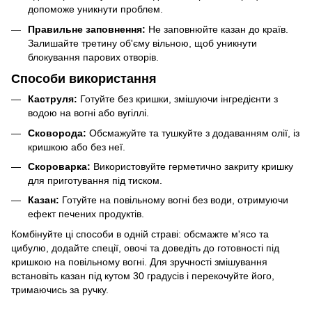
допоможе уникнути проблем.
Правильне заповнення:
Не заповнюйте казан до країв.
Залишайте третину об'єму вільною, щоб уникнути
блокування парових отворів.
Способи використання
Каструля:
Готуйте без кришки, змішуючи інгредієнти з
водою на вогні або вугіллі.
Сковорода:
Обсмажуйте та тушкуйте з додаванням олії, із
кришкою або без неї.
Скороварка:
Використовуйте герметично закриту кришку
для приготування під тиском.
Казан:
Готуйте на повільному вогні без води, отримуючи
ефект печених продуктів.
Комбінуйте ці способи в одній страві: обсмажте м'ясо та
цибулю, додайте спеції, овочі та доведіть до готовності під
кришкою на повільному вогні. Для зручності змішування
встановіть казан під кутом 30 градусів і перекочуйте його,
тримаючись за ручку.