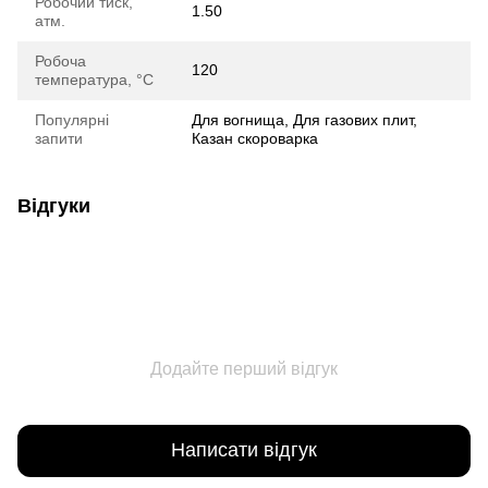
Робочий тиск,
1.50
атм.
Робоча
120
температура, °C
Популярні
Для вогнища, Для газових плит,
запити
Казан скороварка
Відгуки
Додайте перший відгук
Написати відгук