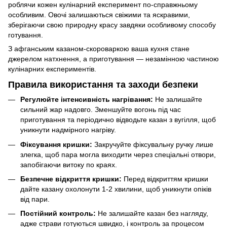
роблячи кожен кулінарний експеримент по-справжньому
особливим. Овочі залишаються свіжими та яскравими,
зберігаючи свою природну красу завдяки особливому способу
готування.
З афганським казаном-скороваркою ваша кухня стане
джерелом натхнення, а приготування — незамінною частиною
кулінарних експериментів.
Правила використання та заходи безпеки
Регулюйте інтенсивність нагрівання:
Не залишайте
сильний жар надовго. Зменшуйте вогонь під час
приготування та періодично відводьте казан з вугілля, щоб
уникнути надмірного нагріву.
Фіксування кришки:
Закручуйте фіксувальну ручку лише
злегка, щоб пара могла виходити через спеціальні отвори,
запобігаючи витоку по краях.
Безпечне відкриття кришки:
Перед відкриттям кришки
дайте казану охолонути 1-2 хвилини, щоб уникнути опіків
від пари.
Постійний контроль:
Не залишайте казан без нагляду,
адже страви готуються швидко, і контроль за процесом