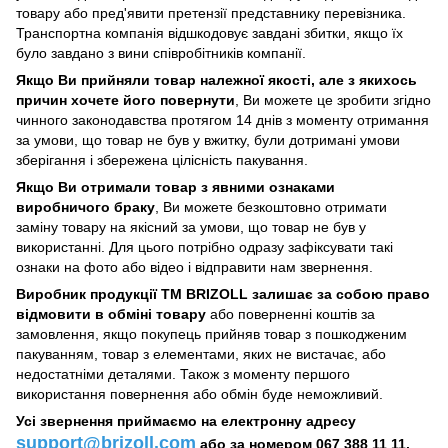
товару або пред'явити претензії представнику перевізника.
Транспортна компанія відшкодовує завдані збитки, якщо їх
було завдано з вини співробітників компанії.
Якщо Ви прийняли товар належної якості, але з якихось
причин хочете його повернути
, Ви можете це зробити згідно
чинного законодавства протягом 14 днів з моменту отримання
за умови, що товар не був у вжитку, були дотримані умови
зберігання і збережена цілісність пакування.
Якщо Ви отримали товар з явними ознаками
виробничого браку
, Ви можете безкоштовно отримати
заміну товару на якісний за умови, що товар не був у
використанні. Для цього потрібно одразу зафіксувати такі
ознаки на фото або відео і відправити нам звернення.
Виробник продукції ТМ BRIZOLL залишає за собою право
відмовити в обміні товару
або поверненні коштів за
замовлення, якщо покупець прийняв товар з пошкодженим
пакуванням, товар з елементами, яких не вистачає, або
недостатніми деталями. Також з моменту першого
використання повернення або обмін буде неможливий.
Усі звернення приймаємо на електронну адресу
support@brizoll.com
або за номером 067 388 11 11.