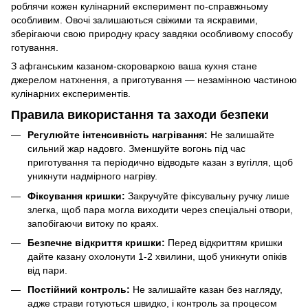
роблячи кожен кулінарний експеримент по-справжньому
особливим. Овочі залишаються свіжими та яскравими,
зберігаючи свою природну красу завдяки особливому способу
готування.
З афганським казаном-скороваркою ваша кухня стане
джерелом натхнення, а приготування — незамінною частиною
кулінарних експериментів.
Правила використання та заходи безпеки
Регулюйте інтенсивність нагрівання:
Не залишайте
сильний жар надовго. Зменшуйте вогонь під час
приготування та періодично відводьте казан з вугілля, щоб
уникнути надмірного нагріву.
Фіксування кришки:
Закручуйте фіксувальну ручку лише
злегка, щоб пара могла виходити через спеціальні отвори,
запобігаючи витоку по краях.
Безпечне відкриття кришки:
Перед відкриттям кришки
дайте казану охолонути 1-2 хвилини, щоб уникнути опіків
від пари.
Постійний контроль:
Не залишайте казан без нагляду,
адже страви готуються швидко, і контроль за процесом