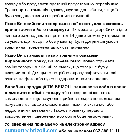
товару або пред'явити претензії представнику перевізника.
Транспортна компанія відшкодовує завдані збитки, якщо їх
було завдано з вини співробітників компанії.
Якщо Ви прийняли товар належної якості, але з якихось
причин хочете його повернути
, Ви можете це зробити згідно
чинного законодавства протягом 14 днів з моменту отримання
за умови, що товар не був у вжитку, були дотримані умови
зберігання і збережена цілісність пакування.
Якщо Ви отримали товар з явними ознаками
виробничого браку
, Ви можете безкоштовно отримати
заміну товару на якісний за умови, що товар не був у
використанні. Для цього потрібно одразу зафіксувати такі
ознаки на фото або відео і відправити нам звернення.
Виробник продукції ТМ BRIZOLL залишає за собою право
відмовити в обміні товару
або поверненні коштів за
замовлення, якщо покупець прийняв товар з пошкодженим
пакуванням, товар з елементами, яких не вистачає, або
недостатніми деталями. Також з моменту першого
використання повернення або обмін буде неможливий.
Усі звернення приймаємо на електронну адресу
support@brizoll.com
або за номером 067 388 11 11.