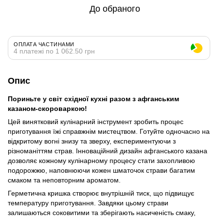
До обраного
ОПЛАТА ЧАСТИНАМИ
4 платежі по 1 062.50 грн
Опис
Пориньте у світ східної кухні разом з афганським
казаном-скороваркою!
Цей винятковий кулінарний інструмент зробить процес
приготування їжі справжнім мистецтвом. Готуйте одночасно на
відкритому вогні знизу та зверху, експериментуючи з
різноманіттям страв. Інноваційний дизайн афганського казана
дозволяє кожному кулінарному процесу стати захопливою
подорожжю, наповнюючи кожен шматочок страви багатим
смаком та неповторним ароматом.
Герметична кришка створює внутрішній тиск, що підвищує
температуру приготування. Завдяки цьому страви
залишаються соковитими та зберігають насиченість смаку,