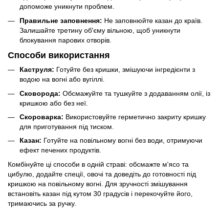
допоможе уникнути проблем.
Правильне заповнення:
Не заповнюйте казан до країв.
Залишайте третину об'єму вільною, щоб уникнути
блокування парових отворів.
Способи використання
Каструля:
Готуйте без кришки, змішуючи інгредієнти з
водою на вогні або вугіллі.
Сковорода:
Обсмажуйте та тушкуйте з додаванням олії, із
кришкою або без неї.
Скороварка:
Використовуйте герметично закриту кришку
для приготування під тиском.
Казан:
Готуйте на повільному вогні без води, отримуючи
ефект печених продуктів.
Комбінуйте ці способи в одній страві: обсмажте м'ясо та
цибулю, додайте спеції, овочі та доведіть до готовності під
кришкою на повільному вогні. Для зручності змішування
встановіть казан під кутом 30 градусів і перекочуйте його,
тримаючись за ручку.