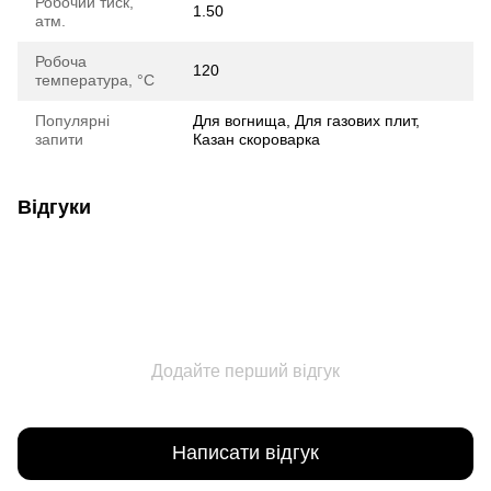
Робочий тиск,
1.50
атм.
Робоча
120
температура, °C
Популярні
Для вогнища, Для газових плит,
запити
Казан скороварка
Відгуки
Додайте перший відгук
Написати відгук