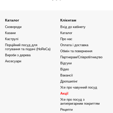
Каталог
Клієнтам
Сковороди
Вхід до кабінету
Казани
Каталог
Каструлі
Про нас
Порційний посуд для
Оплата і доставка
готування та подачі (HoReCa)
Обмін та повернення
Вироби з дерева
Партнерам/Співробітництво
Аксесуари
Відгуки
Відео
Вакансії
Дропшипінг
Усе про чавунний посуд
Акції
Усе про посуд з
антипригарним покриттям
Рецепти