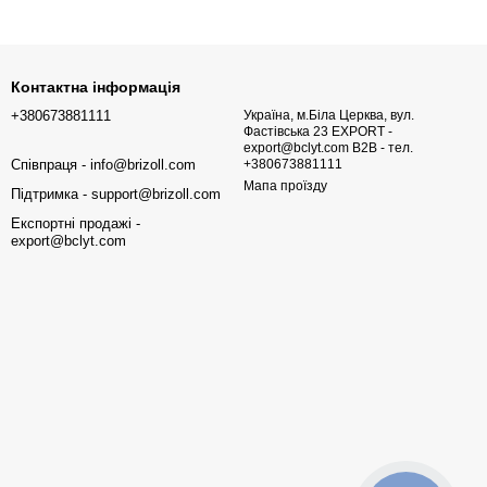
Контактна інформація
+380673881111
Україна, м.Біла Церква, вул.
Фастівська 23 EXPORT -
export@bclyt.com B2B - тел.
Співпраця - info@brizoll.com
+380673881111
Мапа проїзду
Підтримка - support@brizoll.com
Експортні продажі -
export@bclyt.com