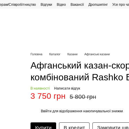
ерам/Співробітництво
Відгуки
Відео
Вакансії
Дропшипінг
Усе про ч
рафік роботи
Головна
Каталог
Казани
Афганські казани
Афганський казан-ско
комбінований Rashko 
В наявності
Написати відгук
3 750 грн
5 800 грн
Ввійти
для відображення накопичувальної знижки
%
Купити
В кредит
Замовити шв