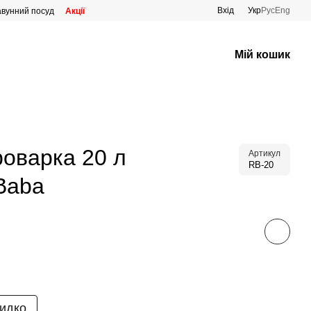
Вхід
Укр
Рус
Eng
авунний посуд
Акції
Мій кошик
роварка 20 л
Артикул
RB-20
Baba
идко