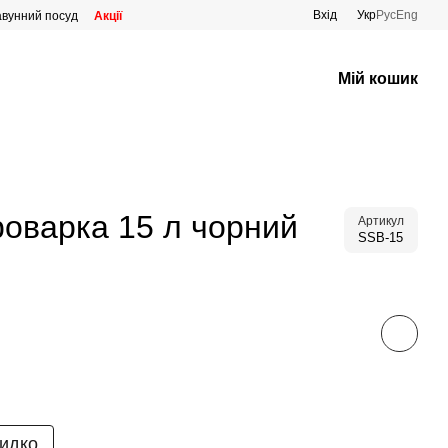
Вхід
Укр
Рус
Eng
авунний посуд
Акції
Мій кошик
роварка 15 л чорний
Артикул
SSB-15
идко