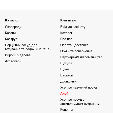
Каталог
Клієнтам
Сковороди
Вхід до кабінету
Казани
Каталог
Каструлі
Про нас
Порційний посуд для
Оплата і доставка
готування та подачі (HoReCa)
Обмін та повернення
Вироби з дерева
Партнерам/Співробітництво
Аксесуари
Відгуки
Відео
Вакансії
Дропшипінг
Усе про чавунний посуд
Акції
Усе про посуд з
антипригарним покриттям
Рецепти