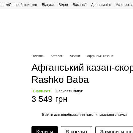
ерам/Співробітництво
Відгуки
Відео
Вакансії
Дропшипінг
Усе про ч
рафік роботи
Головна
Каталог
Казани
Афганські казани
Афганський казан-ско
Rashko Baba
В наявності
Написати відгук
3 549 грн
Ввійти
для відображення накопичувальної знижки
%
Купити
В кредит
Замовити шв