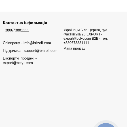
Контактна інформація
+380673881111
Україна, м.Біла Церква, вул.
Фастівська 23 EXPORT -
export@bclyt.com B2B - тел.
Співпраця - info@brizoll.com
+380673881111
Мапа проїзду
Підтримка - support@brizoll.com
Експортні продажі -
export@bclyt.com