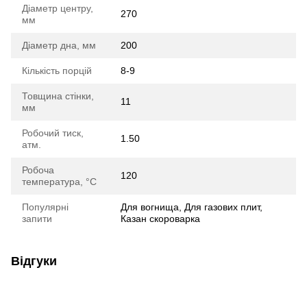
Діаметр центру,
270
мм
Діаметр дна, мм
200
Кількість порцій
8-9
Товщина стінки,
11
мм
Робочий тиск,
1.50
атм.
Робоча
120
температура, °C
Популярні
Для вогнища, Для газових плит,
запити
Казан скороварка
Відгуки