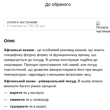
До обраного
ОПЛАТА ЧАСТИНАМИ
4 платежі по 782.25 грн
Опис
Афганські казани
- це особливий різновид казанів, що мають
специфічну фігурну форму та функціональну кришку, що
прикручується до посуду. В цілому конструкція подібна до
скороварки. Принцип приготування той самий, але посуд
товстостінний, що дозволяє використовувати його при вищих
температурах і відповідно з меншими витратами часу.
Афганський казан - універсальний посуд.
В ньому можна
виконати багато різних процесів:
варити
як у каструлі,
смажити
як у сковороді,
тушкувати
як в казані,