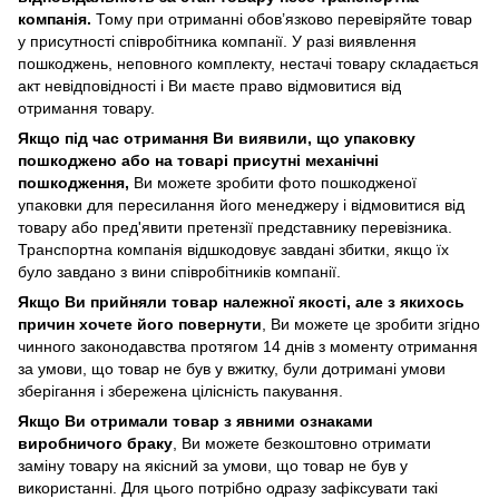
компанія.
Тому при отриманні обов’язково перевіряйте товар
у присутності співробітника компанії. У разі виявлення
пошкоджень, неповного комплекту, нестачі товару складається
акт невідповідності і Ви маєте право відмовитися від
отримання товару.
Якщо під час отримання Ви виявили, що упаковку
пошкоджено або на товарі присутні механічні
пошкодження,
Ви можете зробити фото пошкодженої
упаковки для пересилання його менеджеру і відмовитися від
товару або пред'явити претензії представнику перевізника.
Транспортна компанія відшкодовує завдані збитки, якщо їх
було завдано з вини співробітників компанії.
Якщо Ви прийняли товар належної якості, але з якихось
причин хочете його повернути
, Ви можете це зробити згідно
чинного законодавства протягом 14 днів з моменту отримання
за умови, що товар не був у вжитку, були дотримані умови
зберігання і збережена цілісність пакування.
Якщо Ви отримали товар з явними ознаками
виробничого браку
, Ви можете безкоштовно отримати
заміну товару на якісний за умови, що товар не був у
використанні. Для цього потрібно одразу зафіксувати такі