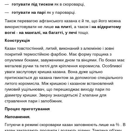
готувати під тиском
як в скороварці,
готувати на парі
як у пароварці.
Також перевагою афганського казана є й те, що його можна
використовувати не лише
на плиті
, а також і
на відкритому
вогні
-
на мангалі, на багатті, у печі
тощо.
Конструкція
Казан товстостінний, литий, виконаний з алюмінію і зовні
покритий термостійкою фарбою. Має форму горщика з
опуклими боками, завуженими дном та вінцями. По боках має
металеві ручки та петлі для кріплення коромисла. Особливої
уваги заслуговує кришка казана. Вона дуже щільно
притискається до казана гвинтом за допомогою спеціального
литого коромисла. Між кришкою і казаном встановлений
гумовий ущільнювач, що перешкоджає виходу пари по
діаметру кришки. Зверху знаходятьсяі 2 клапани для
стравлення пари і запобіжник.
Процес приготування
Наповнення.
Готуючи в режимі скороварки казан заповнюють лише на ⅔ . В
казан закладають продукти і додають рідину. Третина об'єму