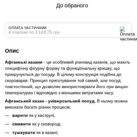
До обраного
ОПЛАТА ЧАСТИНАМИ
4 платежі по 3 149.75 грн
Опис
Афганські казани
- це особливий різновид казанів, що мають
специфічну фігурну форму та функціональну кришку, що
прикручується до посуду. В цілому конструкція подібна до
скороварки. Принцип приготування той самий, але посуд
товстостінний, що дозволяє використовувати його при вищих
температурах і відповідно з меншими витратами часу.
Афганський казан - універсальний посуд.
В ньому можна
виконати багато різних процесів:
варити
як у каструлі,
смажити
як у сковороді,
тушкувати
як в казані,