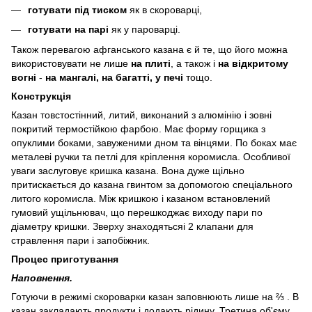
готувати під тиском
як в скороварці,
готувати на парі
як у пароварці.
Також перевагою афганського казана є й те, що його можна
використовувати не лише
на плиті
, а також і
на відкритому
вогні
-
на мангалі, на багатті, у печі
тощо.
Конструкція
Казан товстостінний, литий, виконаний з алюмінію і зовні
покритий термостійкою фарбою. Має форму горщика з
опуклими боками, завуженими дном та вінцями. По боках має
металеві ручки та петлі для кріплення коромисла. Особливої
уваги заслуговує кришка казана. Вона дуже щільно
притискається до казана гвинтом за допомогою спеціального
литого коромисла. Між кришкою і казаном встановлений
гумовий ущільнювач, що перешкоджає виходу пари по
діаметру кришки. Зверху знаходятьсяі 2 клапани для
стравлення пари і запобіжник.
Процес приготування
Наповнення.
Готуючи в режимі скороварки казан заповнюють лише на ⅔ . В
казан закладають продукти і додають рідину. Третина об'єму