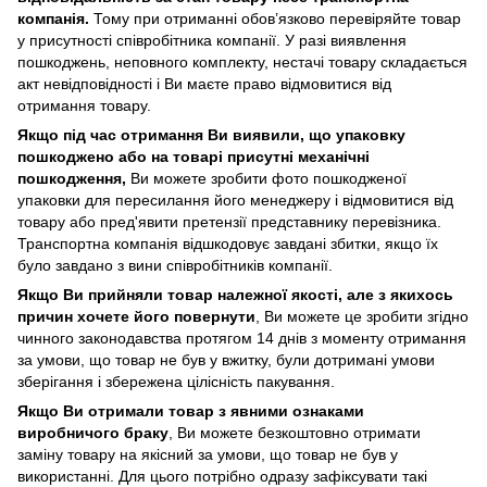
компанія.
Тому при отриманні обов’язково перевіряйте товар
у присутності співробітника компанії. У разі виявлення
пошкоджень, неповного комплекту, нестачі товару складається
акт невідповідності і Ви маєте право відмовитися від
отримання товару.
Якщо під час отримання Ви виявили, що упаковку
пошкоджено або на товарі присутні механічні
пошкодження,
Ви можете зробити фото пошкодженої
упаковки для пересилання його менеджеру і відмовитися від
товару або пред'явити претензії представнику перевізника.
Транспортна компанія відшкодовує завдані збитки, якщо їх
було завдано з вини співробітників компанії.
Якщо Ви прийняли товар належної якості, але з якихось
причин хочете його повернути
, Ви можете це зробити згідно
чинного законодавства протягом 14 днів з моменту отримання
за умови, що товар не був у вжитку, були дотримані умови
зберігання і збережена цілісність пакування.
Якщо Ви отримали товар з явними ознаками
виробничого браку
, Ви можете безкоштовно отримати
заміну товару на якісний за умови, що товар не був у
використанні. Для цього потрібно одразу зафіксувати такі