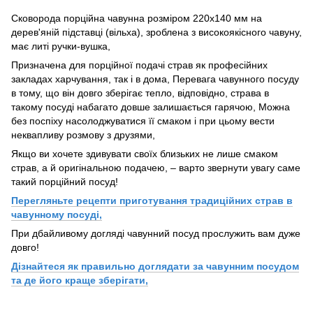
Сковорода порційна чавунна розміром 220х140 мм на
дерев'яній підставці (вільха), зроблена з високоякісного чавуну,
має литі ручки-вушка,
Призначена для порційної подачі страв як професійних
закладах харчування, так і в дома, Перевага чавунного посуду
в тому, що він довго зберігає тепло, відповідно, страва в
такому посуді набагато довше залишається гарячою, Можна
без поспіху насолоджуватися її смаком і при цьому вести
неквапливу розмову з друзями,
Якщо ви хочете здивувати своїх близьких не лише смаком
страв, а й оригінальною подачею, – варто звернути увагу саме
такий порційний посуд!
Перегляньте рецепти приготування традиційних страв в
чавунному посуді,
При дбайливому догляді чавунний посуд прослужить вам дуже
довго!
Дізнайтеся як правильно доглядати за чавунним посудом
та де його краще зберігати,