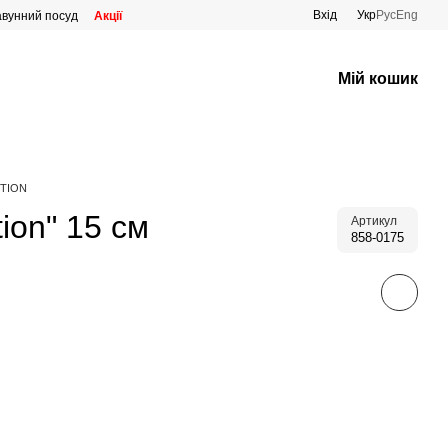
Вхід
Укр
Рус
Eng
авунний посуд
Акції
Мій кошик
CTION
ion" 15 см
Артикул
858-0175