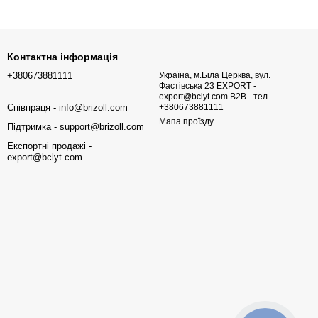
Контактна інформація
+380673881111
Україна, м.Біла Церква, вул.
Фастівська 23 EXPORT -
export@bclyt.com B2B - тел.
Співпраця - info@brizoll.com
+380673881111
Мапа проїзду
Підтримка - support@brizoll.com
Експортні продажі -
export@bclyt.com