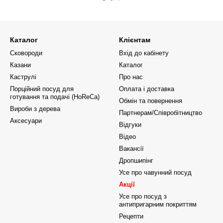
Каталог
Клієнтам
Сковороди
Вхід до кабінету
Казани
Каталог
Каструлі
Про нас
Порційний посуд для
Оплата і доставка
готування та подачі (HoReCa)
Обмін та повернення
Вироби з дерева
Партнерам/Співробітництво
Аксесуари
Відгуки
Відео
Вакансії
Дропшипінг
Усе про чавунний посуд
Акції
Усе про посуд з
антипригарним покриттям
Рецепти