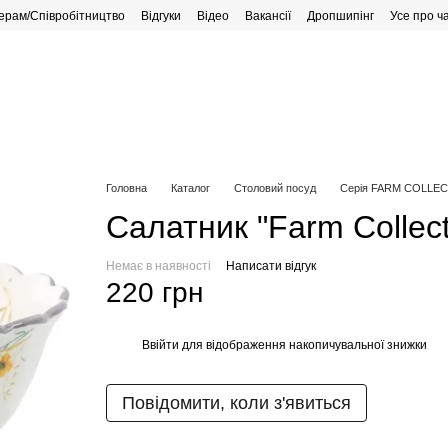
ерам/Співробітництво
Відгуки
Відео
Вакансії
Дропшипінг
Усе про ч
рафік роботи
Головна
Каталог
Столовий посуд
Серія FARM COLLE
Салатник "Farm Collect
Немає в наявності
Написати відгук
220 грн
Ввійти
для відображення накопичувальної знижки
%
Повідомити, коли з'явиться