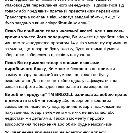
упаковки для пересилання його менеджеру і відмовитися від
товару або пред'явити претензії представнику перевізника.
Транспортна компанія відшкодовує завдані збитки, якщо їх
було завдано з вини співробітників компанії.
Якщо Ви прийняли товар належної якості, але з якихось
причин хочете його повернути
, Ви можете це зробити згідно
чинного законодавства протягом 14 днів з моменту отримання
за умови, що товар не був у вжитку, були дотримані умови
зберігання і збережена цілісність пакування.
Якщо Ви отримали товар з явними ознаками
виробничого браку
, Ви можете безкоштовно отримати
заміну товару на якісний за умови, що товар не був у
використанні. Для цього потрібно одразу зафіксувати такі
ознаки на фото або відео і відправити нам звернення.
Виробник продукції ТМ BRIZOLL залишає за собою право
відмовити в обміні товару
або поверненні коштів за
замовлення, якщо покупець прийняв товар з пошкодженим
пакуванням, товар з елементами, яких не вистачає, або
недостатніми деталями. Також з моменту першого
використання повернення або обмін буде неможливий.
Усі звернення приймаємо на електронну адресу