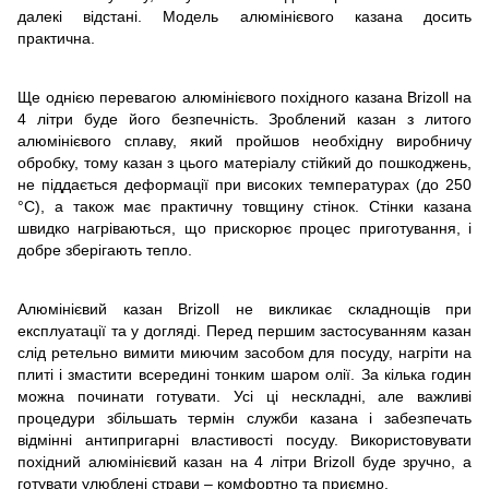
далекі відстані. Модель алюмінієвого казана досить
практична.
Ще однією перевагою алюмінієвого похідного казана Brizoll на
4 літри буде його безпечність. Зроблений казан з литого
алюмінієвого сплаву, який пройшов необхідну виробничу
обробку, тому казан з цього матеріалу стійкий до пошкоджень,
не піддається деформації при високих температурах (до 250
°C), а також має практичну товщину стінок. Стінки казана
швидко нагріваються, що прискорює процес приготування, і
добре зберігають тепло.
Алюмінієвий казан Brizoll не викликає складнощів при
експлуатації та у догляді. Перед першим застосуванням казан
слід ретельно вимити миючим засобом для посуду, нагріти на
плиті і змастити всередині тонким шаром олії. За кілька годин
можна починати готувати. Усі ці нескладні, але важливі
процедури збільшать термін служби казана і забезпечать
відмінні антипригарні властивості посуду. Використовувати
похідний алюмінієвий казан на 4 літри Brizoll буде зручно, а
готувати улюблені страви – комфортно та приємно.