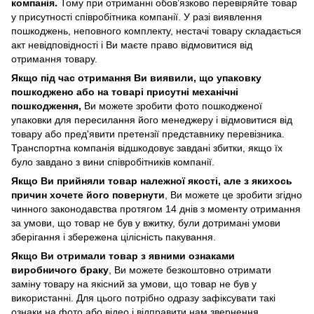
компанія.
Тому при отриманні обов’язково перевіряйте товар
у присутності співробітника компанії. У разі виявлення
пошкоджень, неповного комплекту, нестачі товару складається
акт невідповідності і Ви маєте право відмовитися від
отримання товару.
Якщо під час отримання Ви виявили, що упаковку
пошкоджено або на товарі присутні механічні
пошкодження,
Ви можете зробити фото пошкодженої
упаковки для пересилання його менеджеру і відмовитися від
товару або пред'явити претензії представнику перевізника.
Транспортна компанія відшкодовує завдані збитки, якщо їх
було завдано з вини співробітників компанії.
Якщо Ви прийняли товар належної якості, але з якихось
причин хочете його повернути
, Ви можете це зробити згідно
чинного законодавства протягом 14 днів з моменту отримання
за умови, що товар не був у вжитку, були дотримані умови
зберігання і збережена цілісність пакування.
Якщо Ви отримали товар з явними ознаками
виробничого браку
, Ви можете безкоштовно отримати
заміну товару на якісний за умови, що товар не був у
використанні. Для цього потрібно одразу зафіксувати такі
ознаки на фото або відео і відправити нам звернення.