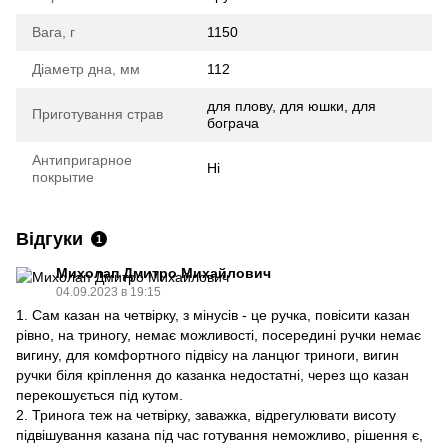
Вага, г
1150
Діаметр дна, мм
112
для плову, для юшки, для
Приготування страв
бограча
Антипригарное
Ні
покрытие
Відгуки
1
Михолап Дмитро Михайлович
04.09.2023 в 19:15
1. Сам казан на четвірку, з мінусів - це ручка, повісити казан
рівно, на триногу, немає можливості, посередині ручки немає
вигину, для комфортного підвісу на ланцюг триноги, вигин
ручки біля кріплення до казанка недостатні, через що казан
перекошується під кутом.
2. Тринога теж на четвірку, заважка, відрегулювати висоту
підвішування казана під час готування неможливо, рішення є,