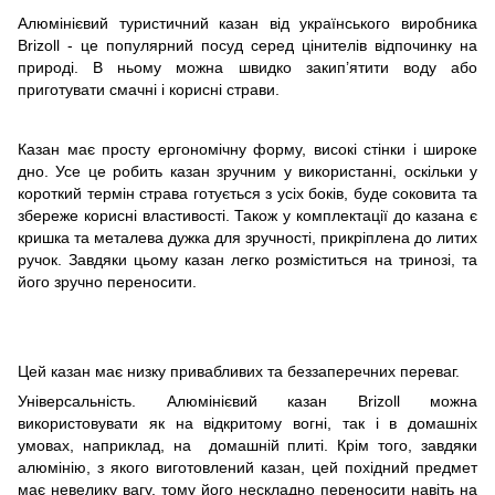
Алюмінієвий туристичний казан від українського виробника
Brizoll - це популярний посуд серед цінителів відпочинку на
природі. В ньому можна швидко закип’ятити воду або
приготувати смачні і корисні страви.
Казан має просту ергономічну форму, високі стінки і широке
дно. Усе це робить казан зручним у використанні, оскільки у
короткий термін страва готується з усіх боків, буде соковита та
збереже корисні властивості. Також у комплектації до казана є
кришка та металева дужка для зручності, прикріплена до литих
ручок. Завдяки цьому казан легко розміститься на тринозі, та
його зручно переносити.
Цей казан має низку привабливих та беззаперечних переваг.
Універсальність. Алюмінієвий казан Brizoll можна
використовувати як на відкритому вогні, так і в домашніх
умовах, наприклад, на домашній плиті. Крім того, завдяки
алюмінію, з якого виготовлений казан, цей похідний предмет
має невелику вагу, тому його нескладно переносити навіть на