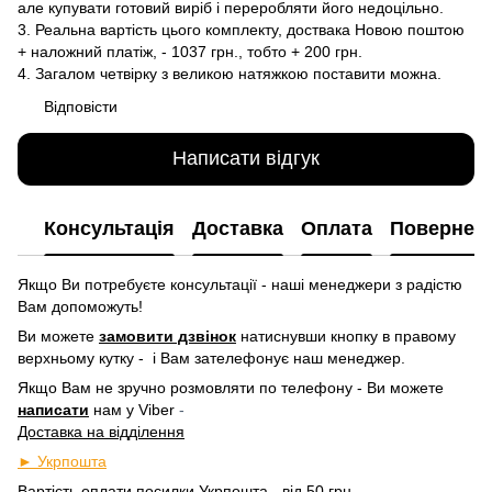
але купувати готовий виріб і переробляти його недоцільно.
3. Реальна вартість цього комплекту, доствака Новою поштою
+ наложний платіж, - 1037 грн., тобто + 200 грн.
4. Загалом четвірку з великою натяжкою поставити можна.
Відповісти
Написати відгук
Консультація
Доставка
Оплата
Повернен
Якщо Ви потребуєте консультації - наші менеджери з радістю
Вам допоможуть!
Ви можете
замовити дзвінок
натиснувши кнопку в правому
верхньому кутку -
і Вам зателефонує наш менеджер.
Якщо Вам не зручно розмовляти по телефону - Ви можете
написати
нам у
Viber
-
Доставка на відділення
► Укрпошта
Вартість оплати посилки
Укрпошта
- від 50 грн