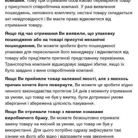
компанія.
Тому при отриманні обов’язково перевіряйте товар
у присутності співробітника компанії. У разі виявлення
пошкоджень, неповного комплекту, нестачі товару складається
акт невідповідності і Ви маєте право відмовитися від
отримання товару.
Якщо під час отримання Ви виявили, що упаковку
пошкоджено або на товарі присутні механічні
пошкодження,
Ви можете зробити фото пошкодженої
упаковки для пересилання його менеджеру і відмовитися від
товару або пред'явити претензії представнику перевізника.
Транспортна компанія відшкодовує завдані збитки, якщо їх
було завдано з вини співробітників компанії.
Якщо Ви прийняли товар належної якості, але з якихось
причин хочете його повернути
, Ви можете це зробити згідно
чинного законодавства протягом 14 днів з моменту отримання
за умови, що товар не був у вжитку, були дотримані умови
зберігання і збережена цілісність пакування.
Якщо Ви отримали товар з явними ознаками
виробничого браку
, Ви можете безкоштовно отримати
заміну товару на якісний за умови, що товар не був у
використанні. Для цього потрібно одразу зафіксувати такі
ознаки на фото або відео і відправити нам звернення.