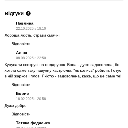
Відгуки
4
Павлина
22.10.2025 в 18:10
Хороша якість, страви смачні
Відповісти
Аліна
08.08.2025 в 22:50
Купували свекрусі на подарунок. Вона - дуже задоволена, бо
хотіла саме таку чавунну кастрюлю, "як колись" робили. Готує
в ній жаркоє і плов. Якістю - задоволена, каже, що це саме те!
Відповісти
Борис
18.02.2025 в 20:58
Дуже добре
Відповісти
Тетяна федченко