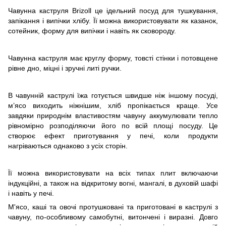
Чавунна каструля Brizoll це ідельний посуд для тушкування,
запікання і випічки хлібу. Її можна використовувати як казанок,
сотейник, форму для випічки і навіть як сковороду.
Чавунна каструля має круглу форму, товсті стінки і потовщене
рівне дно, міцні і зручні литі ручки.
В чавунній каструлі їжа готується швидше ніж іншому посуді,
м’ясо виходить ніжнішим, хліб пропікається краще. Усе
завдяки природнім властивостям чавуну аккумулювати тепло
рівномірно розподіляючи його по всій площі посуду. Це
створює ефект приготування у печі, коли продукти
нагріваються однаково з усіх сторін.
Її можна використовувати на всіх типах плит включаючи
індукційні, а також на відкритому вогні, мангалі, в духовій шафі
і навіть у печі.
М'ясо, каші та овочі протушковані та приготовані в каструлі з
чавуну, по-особливому самобутні, витончені і виразні. Довго