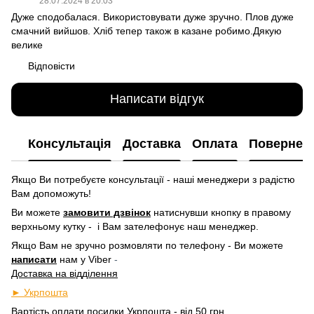
28.07.2024 в 20:03
Дуже сподобалася. Використовувати дуже зручно. Плов дуже
смачний вийшов. Хліб тепер також в казане робимо.Дякую
велике
Відповісти
Написати відгук
Консультація
Доставка
Оплата
Повернен
Якщо Ви потребуєте консультації - наші менеджери з радістю
Вам допоможуть!
Ви можете
замовити дзвінок
натиснувши кнопку в правому
верхньому кутку -
і Вам зателефонує наш менеджер.
Якщо Вам не зручно розмовляти по телефону - Ви можете
написати
нам у
Viber
-
Доставка на відділення
► Укрпошта
Вартість оплати посилки
Укрпошта
- від 50 грн