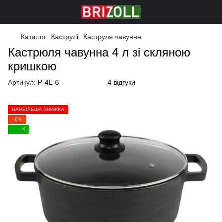
Каталог
Каструлі
Каструля чавунна
Кастрюля чавунна 4 л зі скляною
кришкою
Артикул:
P-4L-6
4 відгуки
НАЙБІЛЬША ЗНИЖКА
−8%
4