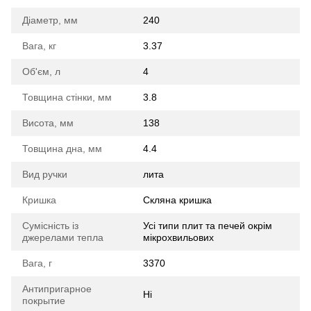
Діаметр, мм
240
Вага, кг
3.37
Об'єм, л
4
Товщина стінки, мм
3.8
Висота, мм
138
Товщина дна, мм
4.4
Вид ручки
лита
Кришка
Скляна кришка
Сумісність із
Усі типи плит та печей окрім
джерелами тепла
мікрохвильових
Вага, г
3370
Антипригарное
Ні
покрытие