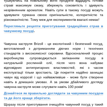
тушкуючись на повільному вогні продукти віддадуть готовій
страві максимум смаку, збережуть соковитість і здивують
незрівнянним ароматом. Навіть супи в такому посуді можуть
здивувати гурмана своєю оригінальністю, колоритністю та
різноманітністю. Тому меж для експериментів взагалі немає!
Перегляньте рецепти приготування традиційних страв в
чавунному посуді
.
Чавунна каструля Brizoll - це екологічний і безпечний посуд,
виготовлений з дотриманням діючих норм і технічних
стандартів з високоякісної сировини. Вдосконалений процес
виробництва супроводжується запіканням посуду в
натуральній рослинній олії, після чого вона набуває
відповідних антипригарних властивостей, які з часом
експлуатації тільки зростають. Це покриття надійно захищає
чавун від коррозії і що найважливіше - може бути створене
навіть в домашніх умовах. А за умови дбайливого догляду
чавунна каструля може слугувати навіть 100 років!
Дізнайтеся як правильно доглядати за чавунним посудом
та де його краще зберігати
.
Щоразу після приготування очищуйте чавунний посуд у такий