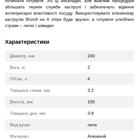
починати готувати. Усі ці нескладні, але важливі процедури
збільшать термін служби каструлі і забезпечать відмінні
антипригарні властивості посуду. Використовувати алюмінієву
каструлю Brizoll на 4 літри буде зручно, а готувати улюблені
страви – легко і шівидко.
Характеристики
Діаметр, мм
240
Вага, кг
2
Об'єм, л
4
Товщина стінки, мм
3.2
Висота, мм
105
Товщина дна, мм
3.8
Вид ручки
лита
Матеріал
Алюміній