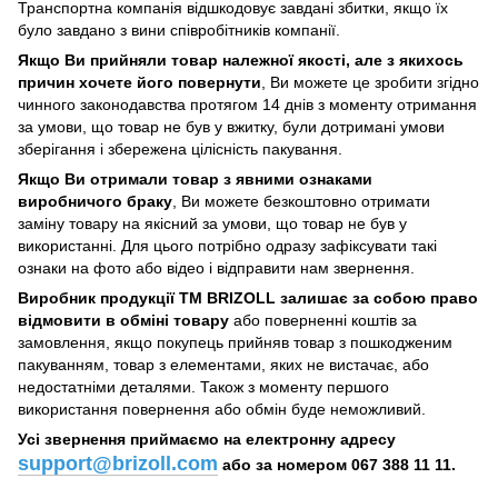
Транспортна компанія відшкодовує завдані збитки, якщо їх
було завдано з вини співробітників компанії.
Якщо Ви прийняли товар належної якості, але з якихось
причин хочете його повернути
, Ви можете це зробити згідно
чинного законодавства протягом 14 днів з моменту отримання
за умови, що товар не був у вжитку, були дотримані умови
зберігання і збережена цілісність пакування.
Якщо Ви отримали товар з явними ознаками
виробничого браку
, Ви можете безкоштовно отримати
заміну товару на якісний за умови, що товар не був у
використанні. Для цього потрібно одразу зафіксувати такі
ознаки на фото або відео і відправити нам звернення.
Виробник продукції ТМ BRIZOLL залишає за собою право
відмовити в обміні товару
або поверненні коштів за
замовлення, якщо покупець прийняв товар з пошкодженим
пакуванням, товар з елементами, яких не вистачає, або
недостатніми деталями. Також з моменту першого
використання повернення або обмін буде неможливий.
Усі звернення приймаємо на електронну адресу
support@brizoll.com
або за номером 067 388 11 11.