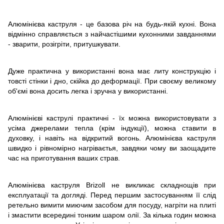
Алюмінієва каструля - це базова річ на будь-якій кухні. Вона
відмінно справляється з найчастішими кухонними завданнями
- зварити, розігріти, притушкувати.
Дуже практична у використанні вона має литу конструкцію і
товсті стінки і дно, скійка до деформації. При своєму великому
об'ємі вона досить легка і зручна у використанні.
Алюмінієві каструлі практичні - їх можна використовувати з
усіма джерелами тепла (крім індукції), можна ставити в
духовку, і навіть на відкритий вогонь. Алюмінієва каструля
швидко і рівномірно нагріваєтья, завдяки чому ви заощадите
час на приготування ваших страв.
Алюмінієва каструля Brizoll не викликає складнощів при
експлуатації та догляді. Перед першим застосуванням її слід
ретельно вимити миючим засобом для посуду, нагріти на плиті
і змастити всередині тонким шаром олії. За кілька годин можна