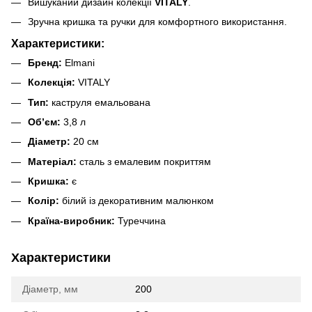
Вишуканий дизайн колекції
VITALY
.
Зручна кришка та ручки для комфортного використання.
Характеристики:
Бренд:
Elmani
Колекція:
VITALY
Тип:
каструля емальована
Об’єм:
3,8 л
Діаметр:
20 см
Матеріал:
сталь з емалевим покриттям
Кришка:
є
Колір:
білий із декоративним малюнком
Країна-виробник:
Туреччина
Характеристики
Діаметр, мм
200