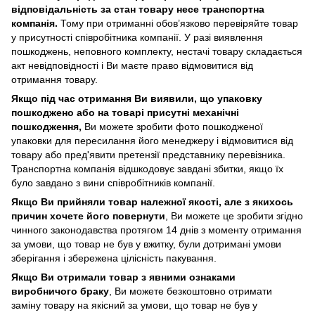
відповідальність за стан товару несе транспортна
компанія.
Тому при отриманні обов’язково перевіряйте товар
у присутності співробітника компанії. У разі виявлення
пошкоджень, неповного комплекту, нестачі товару складається
акт невідповідності і Ви маєте право відмовитися від
отримання товару.
Якщо під час отримання Ви виявили, що упаковку
пошкоджено або на товарі присутні механічні
пошкодження,
Ви можете зробити фото пошкодженої
упаковки для пересилання його менеджеру і відмовитися від
товару або пред'явити претензії представнику перевізника.
Транспортна компанія відшкодовує завдані збитки, якщо їх
було завдано з вини співробітників компанії.
Якщо Ви прийняли товар належної якості, але з якихось
причин хочете його повернути
, Ви можете це зробити згідно
чинного законодавства протягом 14 днів з моменту отримання
за умови, що товар не був у вжитку, були дотримані умови
зберігання і збережена цілісність пакування.
Якщо Ви отримали товар з явними ознаками
виробничого браку
, Ви можете безкоштовно отримати
заміну товару на якісний за умови, що товар не був у