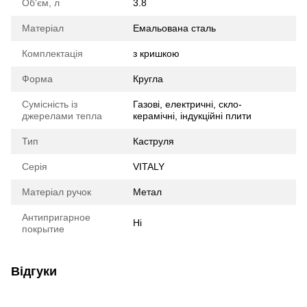
Об'єм, л
3.8
Матеріал
Емальована сталь
Комплектація
з кришкою
Форма
Кругла
Сумісність із
Газові, електричні, скло-
джерелами тепла
керамічні, індукційні плити
Тип
Каструля
Серія
VITALY
Матеріал ручок
Метал
Антипригарное
Ні
покрытие
Відгуки