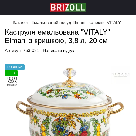
Каталог
Емальований посуд Elmani
Колекція VITALY
Каструля емальована "VITALY"
Elmani з кришкою, 3,8 л, 20 см
Артикул:
763-021
Написати відгук
НОВИНКА
4