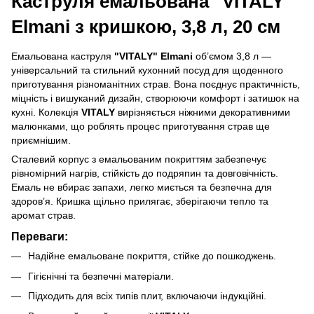
Каструля емальована "VITALY"
Elmani з кришкою, 3,8 л, 20 см
Емальована каструля
"VITALY" Elmani
об’ємом 3,8 л —
універсальний та стильний кухонний посуд для щоденного
приготування різноманітних страв. Вона поєднує практичність,
міцність і вишуканий дизайн, створюючи комфорт і затишок на
кухні. Колекція
VITALY
вирізняється ніжними декоративними
малюнками, що роблять процес приготування страв ще
приємнішим.
Сталевий корпус з емальованим покриттям забезпечує
рівномірний нагрів, стійкість до подряпин та довговічність.
Емаль не вбирає запахи, легко миється та безпечна для
здоров’я. Кришка щільно прилягає, зберігаючи тепло та
аромат страв.
Переваги:
Надійне емальоване покриття, стійке до пошкоджень.
Гігієнічні та безпечні матеріали.
Підходить для всіх типів плит, включаючи індукційні.