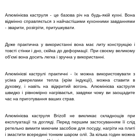
Алюмінієва каструля - це базова річ на будь-якій кухні. Вона
відмінно справляється з найчастішими кухонними завданнями
- зварити, розігріти, притушкувати.
Дуже практична у використанні вона має литу конструкцію і
товсті стінки і дно, скійка до деформації. При своєму великому
об'ємі вона досить легка і зручна у використанні.
Алюмінієві каструлі практичні - їх можна використовувати з
усіма джерелами тепла (крім індукції), можна ставити в
духовку, і навіть на відкритий вогонь. Алюмінієва каструля
швидко і рівномірно нагріваєтья, завдяки чому ви заощадите
час на приготування ваших страв.
Алюмінієва каструля Brizoll не викликає складнощів при
експлуатації та догляді. Перед першим застосуванням її слід
ретельно вимити миючим засобом для посуду, нагріти на плиті
і змастити всередині тонким шаром олії. За кілька годин можна