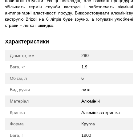
починати готувати. Усі ці нескладні, але важливі процедури
збільшать термін служби каструлі і забезпечать відмінні
антипригарні властивості посуду. Використовувати алюмінієву
каструлю Brizoll на 6 літрів буде зручно, а готувати улюблені
страви – легко і шівидко.
Характеристики
Діаметр, мм
280
Вага, кг
1.9
Об'єм, л
6
Вид ручки
лита
Матеріал
Алюміній
Кришка
Алюмінієва кришка
Форма
Кругла
Вага, г
1900