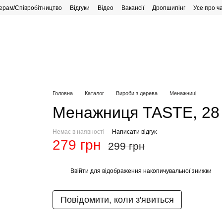
ерам/Співробітництво
Відгуки
Відео
Вакансії
Дропшипінг
Усе про ч
рафік роботи
Головна
Каталог
Вироби з дерева
Менажниці
Менажниця TASTE, 28 с
Немає в наявності
Написати відгук
279 грн
299 грн
Ввійти
для відображення накопичувальної знижки
%
Повідомити, коли з'явиться