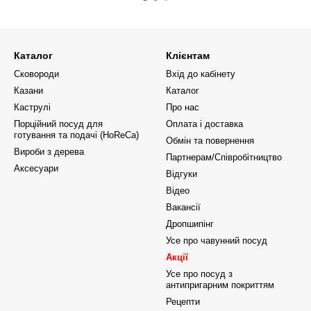
Каталог
Клієнтам
Сковороди
Вхід до кабінету
Казани
Каталог
Каструлі
Про нас
Порційний посуд для
Оплата і доставка
готування та подачі (HoReCa)
Обмін та повернення
Вироби з дерева
Партнерам/Співробітництво
Аксесуари
Відгуки
Відео
Вакансії
Дропшипінг
Усе про чавунний посуд
Акції
Усе про посуд з
антипригарним покриттям
Рецепти